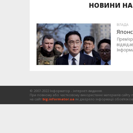
НОВИНИ НА 
ВЛАДА
Японс
Прем’єр
відвіда
Інформа
© 2007-2022 Інформатор - інтернет-видання.
При повному або частковому використанні матеріалів сайту 
на сайт
big.informator.ua
як джерело інформації обов'язков