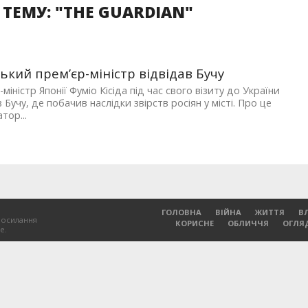
ТЕМУ: "THE GUARDIAN"
ький прем’єр-міністр відвідав Бучу
-міністр Японії Фуміо Кісіда під час свого візиту до України
в Бучу, де побачив наслідки звірств росіян у місті. Про це
тор...
ГОЛОВНА
ВІЙНА
ЖИТТЯ
В
посилання
КОРИСНЕ
ОБЛИЧЧЯ
ОГЛЯ
е.