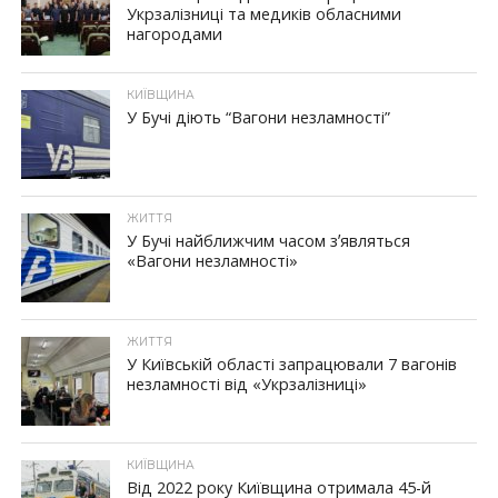
Укрзалізниці та медиків обласними
нагородами
КИЇВЩИНА
У Бучі діють “Вагони незламності”
ЖИТТЯ
У Бучі найближчим часом зʼявляться
«Вагони незламності»
ЖИТТЯ
У Київській області запрацювали 7 вагонів
незламності від «Укрзалізниці»
КИЇВЩИНА
Від 2022 року Київщина отримала 45-й