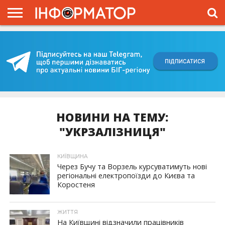
ГОЛОВНА
ВІЙНА
ЖИТТЯ
ВЛАДА
ГРОШІ
ТРЕШ
КИЇВЩИНА
БЛОГИ
КОРИСНЕ
ОБЛИЧЧЯ
ОГЛЯД
ПРО
ПРОЄКТ
НОВИНИ НА ТЕМУ:
"УКРЗАЛІЗНИЦЯ"
КИЇВЩИНА
Через Бучу та Ворзель курсуватимуть нові
регіональні електропоїзди до Києва та
Коростеня
ЖИТТЯ
На Київщині відзначили працівників