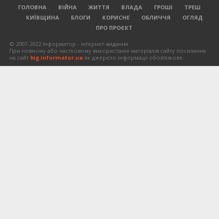
ГОЛОВНА
ВІЙНА
ЖИТТЯ
ВЛАДА
ГРОШІ
ТРЕШ
КИЇВЩИНА
БЛОГИ
КОРИСНЕ
ОБЛИЧЧЯ
ОГЛЯД
ПРО ПРОЄКТ
© 2007-2022 Інформатор - інтернет-видання.
При повному або частковому використанні матеріалів сайту посилання
на сайт
big.informator.ua
як джерело інформації обов'язкове.