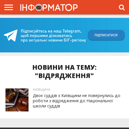
ГОЛОВНА
ВІЙНА
ЖИТТЯ
ВЛАДА
ГРОШІ
ТРЕШ
КИЇВЩИНА
БЛОГИ
КОРИСНЕ
ОБЛИЧЧЯ
ОГЛЯД
ПРО
ПРОЄКТ
НОВИНИ НА ТЕМУ:
"ВІДРЯДЖЕННЯ"
КИЇВЩИНА
Двоє суддів з Київщини не повернулись до
роботи з відрядження до Національної
школи суддів