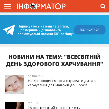
ГОЛОВНА
ВІЙНА
ЖИТТЯ
ВЛАДА
ГРОШІ
ТРЕШ
КИЇВЩИНА
БЛОГИ
КОРИСНЕ
ОБЛИЧЧЯ
ОГЛЯД
ПРО
ПРОЄКТ
НОВИНИ НА ТЕМУ: "ВСЕСВІТНІЙ
ДЕНЬ ЗДОРОВОГО ХАРЧУВАННЯ"
КИЇВЩИНА
На Крюківщині можна отримати дитяче
харчування для малюків до 3 років
ЖИТТЯ
16 жовтня: який сьогодні день