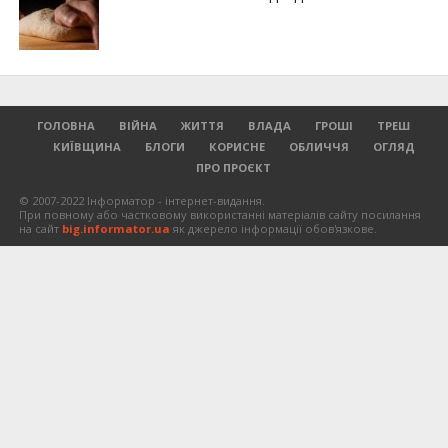
ГОЛОВНА
ВІЙНА
ЖИТТЯ
ВЛАДА
ГРОШІ
ТРЕШ
КИЇВЩИНА
БЛОГИ
КОРИСНЕ
ОБЛИЧЧЯ
ОГЛЯД
ПРО ПРОЄКТ
© 2007-2022 Інформатор - інтернет-видання.
При повному або частковому використанні матеріалів сайту посилання
на сайт
big.informator.ua
як джерело інформації обов'язкове.