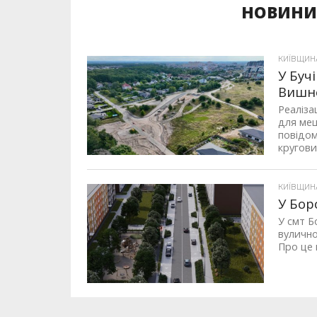
НОВИНИ 
КИЇВЩИН
У Буч
Вишн
Реаліза
для меш
повідом
круговий
КИЇВЩИН
У Бор
У смт Б
вулично
Про це 