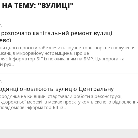
НА ТЕМУ: "ВУЛИЦІ"
А
і розпочато капітальний ремонт вулиці
евої
ція цього проєкту забезпечить зручне транспортне сполучення
канців мікрорайону Ястремщина. Про це
ляє Інформатор БІГ із покликанням на БМР. Ця дорога та
 рух...
А
одянці оновлюють вулицю Центральну
ородянка на Київщині стартували роботи з реконструкції
-дорожньої мережі в межах проєкту комплексного відновлення
повідомляє Інформатор БІГ із...