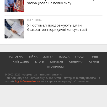
запрацював на повну силу
КИЇВЩИНА
У Гостомелі продовжують діяти
безкоштовні юридичні консультації
ГОЛОВНА
ВІЙНА
ЖИТТЯ
ВЛАДА
ГРОШІ
ТРЕШ
КИЇВЩИНА
БЛОГИ
КОРИСНЕ
ОБЛИЧЧЯ
ОГЛЯД
ПРО ПРОЄКТ
© 2007-2022 Інформатор - інтернет-видання.
При повному або частковому використанні матеріалів сайту посилання
на сайт
big.informator.ua
як джерело інформації обов'язкове.