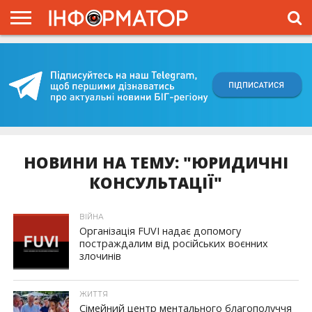
ГОЛОВНА
ВІЙНА
ЖИТТЯ
ВЛАДА
ГРОШІ
ТРЕШ
КИЇВЩИНА
БЛОГИ
КОРИСНЕ
ОБЛИЧЧЯ
ОГЛЯД
ПРО
ПРОЄКТ
НОВИНИ НА ТЕМУ: "ЮРИДИЧНІ
КОНСУЛЬТАЦІЇ"
ВІЙНА
Організація FUVI надає допомогу
постраждалим від російських воєнних
злочинів
ЖИТТЯ
Сімейний центр ментального благополуччя