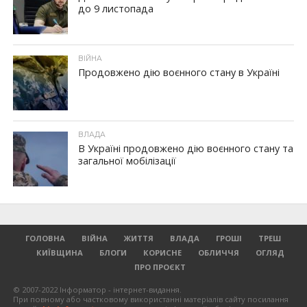
до 9 листопада
ВІЙНА
Продовжено дію воєнного стану в Україні
ВЛАДА
В Україні продовжено дію воєнного стану та
загальної мобілізації
ГОЛОВНА
ВІЙНА
ЖИТТЯ
ВЛАДА
ГРОШІ
ТРЕШ
КИЇВЩИНА
БЛОГИ
КОРИСНЕ
ОБЛИЧЧЯ
ОГЛЯД
ПРО ПРОЄКТ
© 2007-2022 Інформатор - інтернет-видання.
При повному або частковому використанні матеріалів сайту посилання