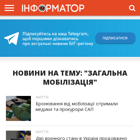
ГОЛОВНА
ВІЙНА
ЖИТТЯ
ВЛАДА
ГРОШІ
ТРЕШ
КИЇВЩИНА
БЛОГИ
КОРИСНЕ
ОБЛИЧЧЯ
ОГЛЯД
ПРО
ПРОЄКТ
НОВИНИ НА ТЕМУ: "ЗАГАЛЬНА
МОБІЛІЗАЦІЯ"
ЖИТТЯ
Бронювання від мобілізації отримали
медики та прокурори САП
ЖИТТЯ
Дію воєнного стану в Україні продовжено