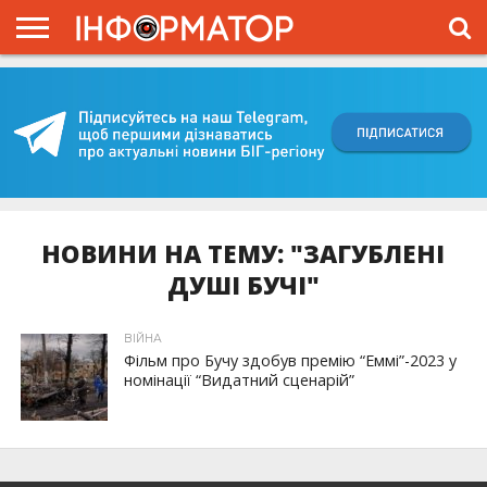
ГОЛОВНА
ВІЙНА
ЖИТТЯ
ВЛАДА
ГРОШІ
ТРЕШ
КИЇВЩИНА
БЛОГИ
КОРИСНЕ
ОБЛИЧЧЯ
ОГЛЯД
ПРО
ПРОЄКТ
НОВИНИ НА ТЕМУ: "ЗАГУБЛЕНІ
ДУШІ БУЧІ"
ВІЙНА
Фільм про Бучу здобув премію “Еммі”-2023 у
номінації “Видатний сценарій”