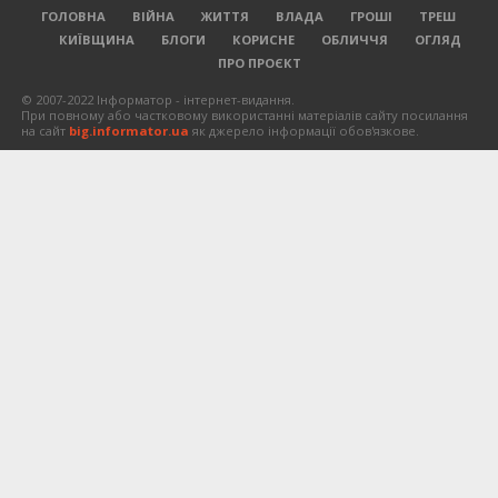
ГОЛОВНА
ВІЙНА
ЖИТТЯ
ВЛАДА
ГРОШІ
ТРЕШ
КИЇВЩИНА
БЛОГИ
КОРИСНЕ
ОБЛИЧЧЯ
ОГЛЯД
ПРО ПРОЄКТ
© 2007-2022 Інформатор - інтернет-видання.
При повному або частковому використанні матеріалів сайту посилання
на сайт
big.informator.ua
як джерело інформації обов'язкове.