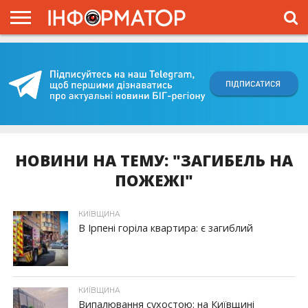
ГОЛОВНА
ВІЙНА
ЖИТТЯ
ВЛАДА
ГРОШІ
ТРЕШ
КИЇВЩИНА
БЛОГИ
КОРИСНЕ
ОБЛИЧЧЯ
ОГЛЯД
ПРО
ПРОЄКТ
НОВИНИ НА ТЕМУ: "ЗАГИБЕЛЬ НА
ПОЖЕЖІ"
КИЇВЩИНА
В Ірпені горіла квартира: є загиблий
КИЇВЩИНА
Випалювання сухостою: на Київщині