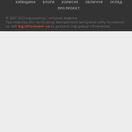
КИЇВЩИНА
БЛОГИ
КОРИСНЕ
ОБЛИЧЧЯ
ОГЛЯД
ПРО ПРОЄКТ
© 2007-2022 Інформатор - інтернет-видання.
При повному або частковому використанні матеріалів сайту посилання
на сайт
big.informator.ua
як джерело інформації обов'язкове.