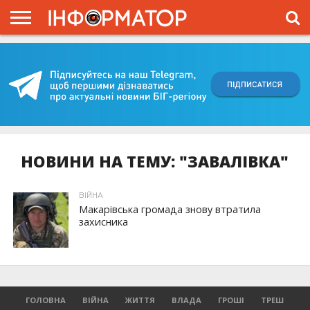
ГОЛОВНА
ВІЙНА
ЖИТТЯ
ВЛАДА
ГРОШІ
ТРЕШ
КИЇВЩИНА
БЛОГИ
КОРИСНЕ
ОБЛИЧЧЯ
ОГЛЯД
ПРО
ПРОЄКТ
НОВИНИ НА ТЕМУ: "ЗАВАЛІВКА"
ВІЙНА
Макарівська громада знову втратила
захисника
ГОЛОВНА
ВІЙНА
ЖИТТЯ
ВЛАДА
ГРОШІ
ТРЕШ