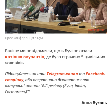
Прес-конференція в Бучі
Раніше ми повідомляли, що в Бучі показали
катівню окупантів
, де було страчено 5 цивільних
чоловіків.
Підписуйтесь на наш
Telegram-канал
та
Facebook-
сторінку
, аби оперативно дізнаватися про
актуальні новини “БІГ-регіону (Буча, Ірпінь,
Гостомель)”!
Анна Вусань