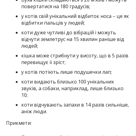
повертатися на 180 градусів;
у котів свій унікальний відбиток носа – це як
відбитки пальців у людей;
коти дуже чутливі до вібрацій і можуть
відчути землетрус на 15 хвилин раніше від
людей;
кішка може стрибнути у висоту, що в 5 разів
перевищує її зріст;
у котів потіють лише подушечки лап;
коти видають близько 100 унікальних
звуків, а собаки, наприклад, лише близько
10;
коти відчувають запахи в 14 разів сильніше,
аніж люди.
Прикмети: