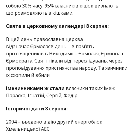
собою 30% часу. 95% власників кішок визнають,
що розмовляють з кішками.
Свята в церковному календарі 8 серпня:
В цей день православна церква
відзначає Єрмолаєв день – в пам’ять
про священиків в Никодимії – Єрмолая, Єрміппа і
Єрмократа. Святі тікали від переслідувань, через
проповідування християнства народу. Та язичники
їх схопили й вбили.
Іменинниками ж стали
власники таких імен:
Параска, Ігнатій, Сергій, Федір.
Історичні дати 8 серпня:
2004 – введено в дію другий енергоблок
Хмельницької АЕС;