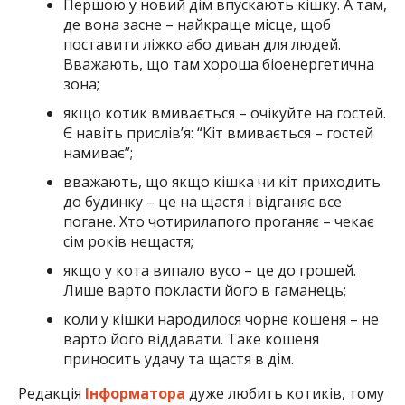
Першою у новий дім впускають кішку. А там,
де вона засне – найкраще місце, щоб
поставити ліжко або диван для людей.
Вважають, що там хороша біоенергетична
зона;
якщо котик вмивається – очікуйте на гостей.
Є навіть прислів’я: “Кіт вмивається – гостей
намиває”;
вважають, що якщо кішка чи кіт приходить
до будинку – це на щастя і відганяє все
погане. Хто чотирилапого проганяє – чекає
сім років нещастя;
якщо у кота випало вусо – це до грошей.
Лише варто покласти його в гаманець;
коли у кішки народилося чорне кошеня – не
варто його віддавати. Таке кошеня
приносить удачу та щастя в дім.
Редакція
Інформатора
дуже любить котиків, тому