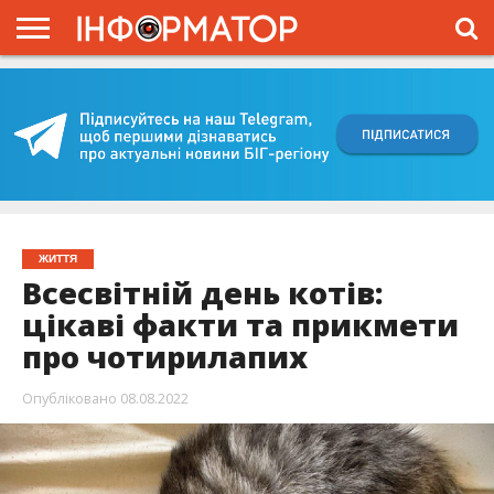
ГОЛОВНА
ВІЙНА
ЖИТТЯ
ВЛАДА
ГРОШІ
ТРЕШ
КИЇВЩИНА
БЛОГИ
КОРИСНЕ
ОБЛИЧЧЯ
ОГЛЯД
ПРО
ПРОЄКТ
ЖИТТЯ
Всесвітній день котів:
цікаві факти та прикмети
про чотирилапих
Опубліковано
08.08.2022