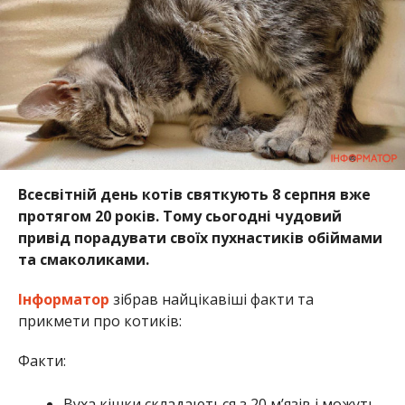
Всесвітній день котів святкують 8 серпня вже
протягом 20 років. Тому сьогодні чудовий
привід порадувати своїх пухнастиків обіймами
та смаколиками.
Інформатор
зібрав найцікавіші факти та
прикмети про котиків:
Факти:
Вуха кішки складаються з 20 м’язів і можуть