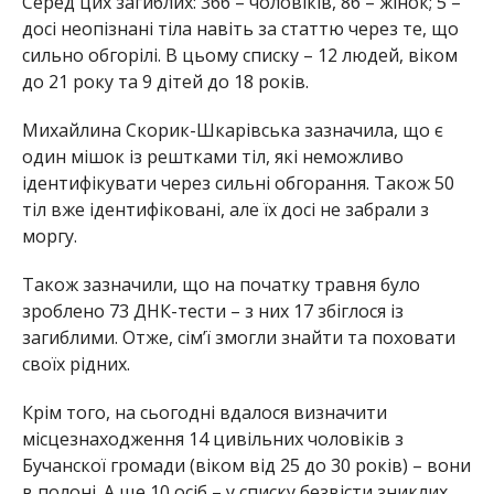
Серед цих загиблих: 366 – чоловіків, 86 – жінок; 5 –
досі неопізнані тіла навіть за статтю через те, що
сильно обгорілі. В цьому списку – 12 людей, віком
до 21 року та 9 дітей до 18 років.
Михайлина Скорик-Шкарівська зазначила, що є
один мішок із рештками тіл, які неможливо
ідентифікувати через сильні обгорання. Також 50
тіл вже ідентифіковані, але їх досі не забрали з
моргу.
Також зазначили, що на початку травня було
зроблено 73 ДНК-тести – з них 17 збіглося із
загиблими. Отже, сім’ї змогли знайти та поховати
своїх рідних.
Крім того, на сьогодні вдалося визначити
місцезнаходження 14 цивільних чоловіків з
Бучанскої громади (віком від 25 до 30 років) – вони
в полоні. А ще 10 осіб – у списку безвісти зниклих.