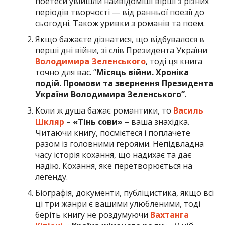
поетеси увійшли найвідоміші вірші з різних
періодів творчості — від ранньої поезії до
сьогодні. Також уривки з романів та поем.
Якщо бажаєте дізнатися, що відбувалося в
перші дні війни, зі слів Президента України
Володимира Зеленського
, тоді ця книга
точно для вас. “
Місяць війни. Хроніка
подій. Промови та звернення Президента
України Володимира Зеленського”
.
Коли ж душа бажає романтики, то
Василь
Шкляр
– «Тінь сови»
– ваша знахідка.
Читаючи книгу, посмієтеся і поплачете
разом із головними героями. Непідвладна
часу історія кохання, що надихає та дає
надію. Кохання, яке перетворюється на
легенду.
Біографія, документи, публіцистика, якщо всі
ці три жанри є вашими улюбленими, тоді
беріть книгу не роздумуючи
Вахтанга