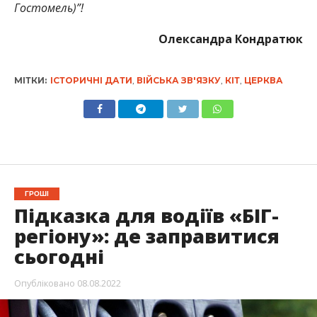
Гостомель)”!
Олександра Кондратюк
МІТКИ:
ІСТОРИЧНІ ДАТИ
,
ВІЙСЬКА ЗВ'ЯЗКУ
,
КІТ
,
ЦЕРКВА
ГРОШІ
Підказка для водіїв «БІГ-
регіону»: де заправитися
сьогодні
Опубліковано
08.08.2022