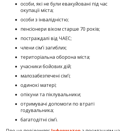
особи, які не були евакуйовані під час
окупації міста;
особи з інвалідністю;
пенсіонери віком старше 70 років;
постраждалі від ЧАЕС;
члени сім’ї загиблих;
територіальна оборона міста;
учасники бойових дій;
малозабезпечені сім’ї;
одинокі матері;
опікуни та піклувальники;
отримувачі допомоги по втраті
годувальника;
багатодітні сім’ї.
Про це повідомляє
Інформатор
з посиланням на