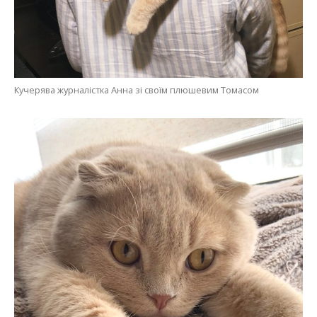
Кучерява журналістка Анна зі своїм плюшевим Томасом