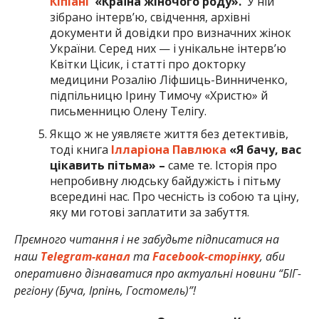
Кіпіані
«Країна жіночого роду».
У ній
зібрано інтерв’ю, свідчення, архівні
документи й довідки про визначних жінок
України. Серед них — і унікальне інтерв’ю
Квітки Цісик, і статті про докторку
медицини Розалію Ліфшиць-Винниченко,
підпільницю Ірину Тимочу «Христю» й
письменницю Олену Телігу.
Якщо ж не уявляєте життя без детективів,
тоді книга
Ілларіона Павлюка
«Я бачу, вас
цікавить пітьма» –
саме те. Історія про
непробивну людську байдужість і пітьму
всередині нас. Про чесність із собою та ціну,
яку ми готові заплатити за забуття.
Прємного читання і не забудьте підписатися на
наш
Telegram-канал
та
Facebook-сторінку
, аби
оперативно дізнаватися про актуальні новини “БІГ-
регіону (Буча, Ірпінь, Гостомель)”!