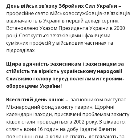
День військ зв’язку Збройних Сил України –
професійне свято військовослужбовців-зв’язківців
відзначають в Україні в першій декаді серпня.
Встановлено Указом Президента України в 2000
році. Святкується зв’язківцями і фахівцями
суміжних професій у військових частинах та
підрозділах.
Щира вдячність захисникам і захисницям за
стійкість та вірність українському народові!
Схиляємо голову перед полеглими героями-
оборонцями України!
Всесвітній день кішок –
засновником виступає
Міжнародний фонд захисту тварин. Щорічні
календарні заходи, присвячені проблемам захисту
кішок стали проводиться з 2002 року. З цікавого:
сплять вони 16 годин на добу і здатні бачити
повноцінні сни, а коли не сплять, доглядають за