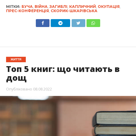
МІТКИ:
БУЧА
,
ВІЙНА
,
ЗАГИБЛІ
,
КАПЛИЧНИЙ
,
ОКУПАЦІЯ
,
ПРЕС-КОНФЕРЕНЦІЯ
,
СКОРИК-ШКАРІВСЬКА
ЖИТТЯ
Топ 5 книг: що читають в
дощ
Опубліковано
08.08.2022