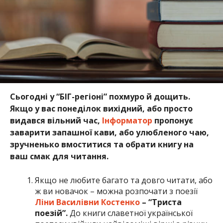
Сьогодні у “БІГ-регіоні” похмуро й дощить.
Якщо у вас понеділок вихідний, або просто
видався вільний час,
Інформатор
пропонує
заварити запашної кави, або улюбленого чаю,
зручненько вмоститися та обрати книгу на
ваш смак для читання.
Якщо не любите багато та довго читати, або
ж ви новачок – можна розпочати з поезії
Ліни Василівни Костенко
– “Триста
поезій”.
До книги славетної української