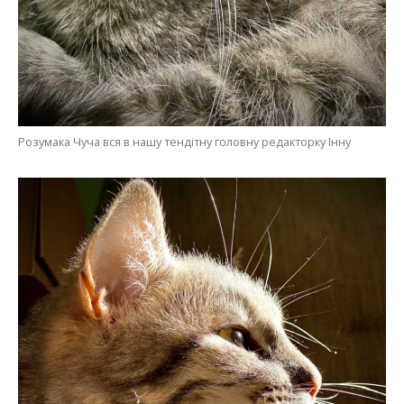
Розумака Чуча вся в нашу тендітну головну редакторку Інну