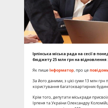
Ірпінська міська рада на сесії в пон
бюджету 25 млн грн на відновлення
Як пише
Інформатор
, про це
повідом
За його даними, з цієї суми 13 млн грн 
користування багатоквартирних будинк
Крім того, депутати міськради присвої
Ірпеня та України Олександру Коломійцю