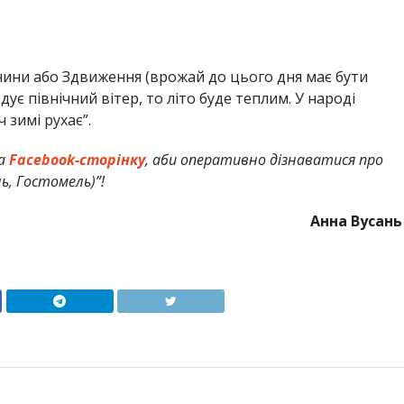
енини або Здвиження (врожай до цього дня має бути
дує північний вітер, то літо буде теплим. У народі
 зимі рухає”.
а
Facebook-сторінку
, аби оперативно дізнаватися про
нь, Гостомель)”!
Анна Вусань