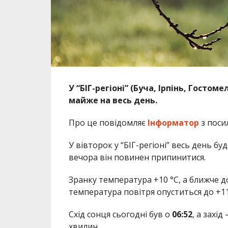
У “БІГ-регіоні” (Буча, Ірпінь, Гостоме
майже на весь день.
Про це повідомляє
Інформатор
з поси
У вівторок у “БІГ-регіоні” весь день б
вечора він повинен припинитися.
Зранку температура +10 °С, а ближче до
температура повітря
опуститься до
+11
Схід сонця сьогодні був о
06:52
, а захід
хвилин.