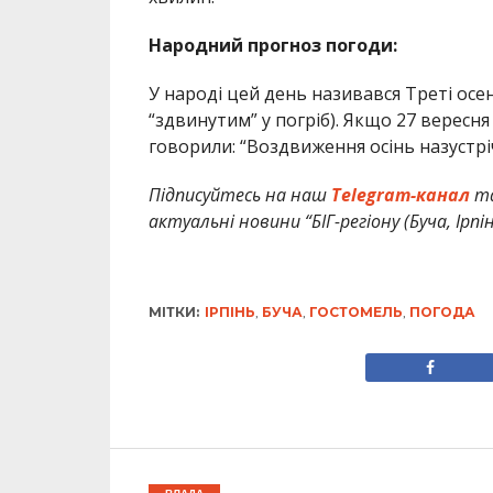
Народний прогноз погоди:
У народі цей день називався Треті ос
“здвинутим” у погріб). Якщо 27 вересня 
говорили: “Воздвиження осінь назустріч
Підписуйтесь на наш
Telegram-канал
т
актуальні новини “БІГ-регіону (Буча, Ірпі
МІТКИ:
ІРПІНЬ
,
БУЧА
,
ГОСТОМЕЛЬ
,
ПОГОДА