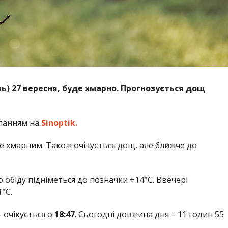
ль) 27
вересня, буде хмарно. Прогнозується дощ
ланням на
Sinoptik.
уде хмарним. Також очікується дощ, але ближче до
 обіду підніметься
до позначки +14°С. Ввечері
°С.
 – очікується о
18:47
. Сьогодні довжина дня – 11 годин 55