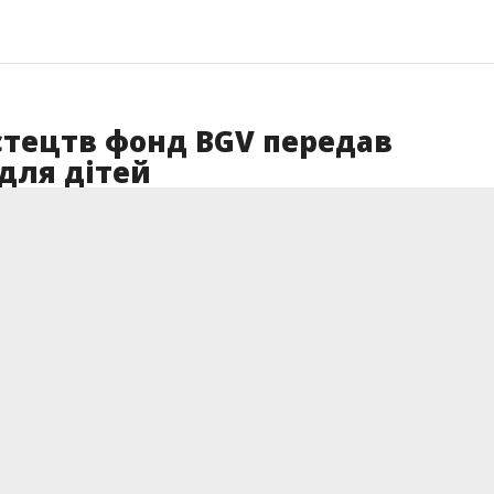
стецтв фонд BGV передав
для дітей