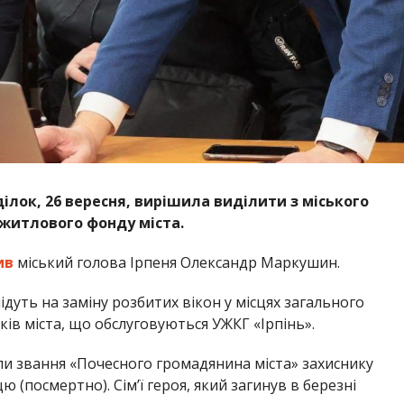
еділок, 26 вересня, вирішила виділити з міського
 житлового фонду міста.
ив
міський голова Ірпеня Олександр Маркушин.
підуть на заміну розбитих вікон у місцях загального
ів міста, що обслуговуються УЖКГ «Ірпінь».
ли звання «Почесного громадянина міста» захиснику
 (посмертно). Сім’ї героя, який загинув в березні