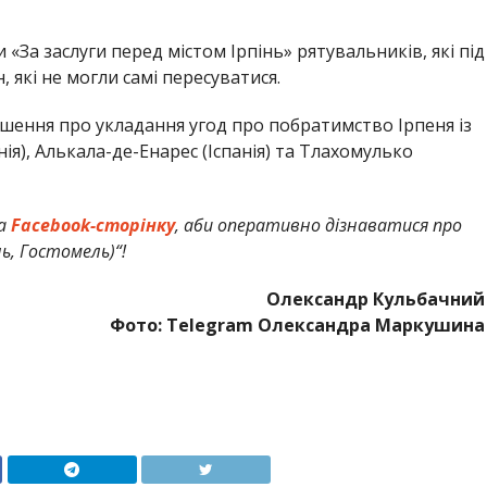
 «За заслуги перед містом Ірпінь» рятувальників, які під
, які не могли самі пересуватися.
шення про укладання угод про побратимство Ірпеня із
ія), Алькала-де-Енарес (Іспанія) та Тлахомулько
а
Facebook-сторінку
, аби оперативно дізнаватися про
інь, Гостомель)
“!
Олександр Кульбачний
Фото: Telegram Олександра Маркушина