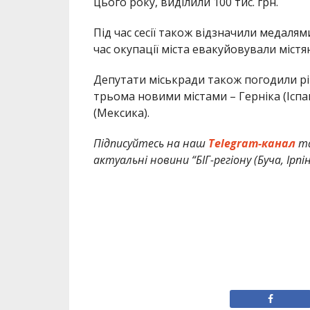
цього року, виділили 100 тис. грн.
Під час сесії також відзначили медалями
час окупації міста евакуйовували містян
Депутати міськради також погодили рі
трьома новими містами – Герніка (Іспан
(Мексика).
Підписуйтесь на наш
Telegram-канал
т
актуальні новини
“БІГ-регіону (Буча, Ірп