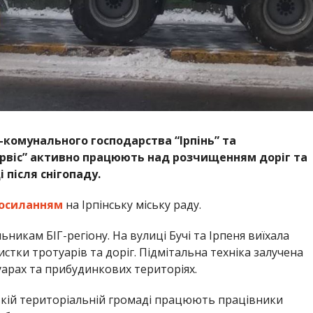
комунального господарства “Ірпінь” та
рвіс” активно працюють над розчищенням доріг та
 після снігопаду.
осиланням
на Ірпінську міську раду.
никам БІГ-регіону. На вулиці Бучі та Ірпеня виїхала
истки тротуарів та доріг. Підмітальна техніка залучена
уарах та прибудинкових територіях.
ській територіальній громаді працюють працівники