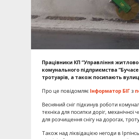
Працівники КП “Управління житлово-
комунального підприємства “Бучасе
тротуарів, а також посипають вулиці
Про це повідомляє
Інформатор БІГ
з
п
Весняний сніг підкинув роботи комуналь
техніка для посипки доріг, механічної ч
для розчищення снігу на дорогах, трот
Також над ліквідацією негоди в Ірпін