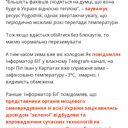
“Бльшість фахівців сходяться на думці, що вона
буде в Україні відносно теплою”, –
зауважує
ресурс Pogodnik, однак звертаючи увагу, що
періодично можливі різкі перепади температури.
Тож якщо вдасться обійтися без блекаутів, то
маємо нормально перезимувати.
А тим часом зима вже віє холодом. Як
повідомляє
Інформатор БІГ у власному Telegram-каналі, на
горі Піп Іван у Карпатах вже справжня зима –
зафіксовано температуру –3°С, хмарно, і
видимість обмежена.
Раніше Інформатор БІГ повідомляв, що
представники органів місцевого
самоврядування зі всієї України зацікавились
досвідом “зеленої” відбудови та
впровадження сучасних технологій на