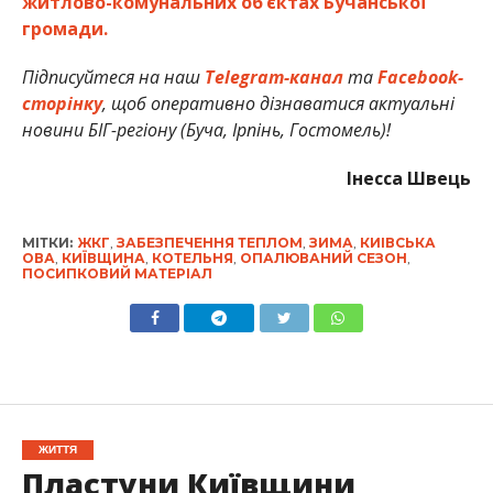
житлово-комунальних об’єктах Бучанської
громади.
Підписуйтеся на наш
Telegram-канал
та
Facebook-
сторінку
, щоб оперативно дізнаватися актуальні
новини БІГ-регіону (Буча, Ірпінь, Гостомель)!
Інесса Швець
МІТКИ:
ЖКГ
,
ЗАБЕЗПЕЧЕННЯ ТЕПЛОМ
,
ЗИМА
,
КИІВСЬКА
ОВА
,
КИЇВЩИНА
,
КОТЕЛЬНЯ
,
ОПАЛЮВАНИЙ СЕЗОН
,
ПОСИПКОВИЙ МАТЕРІАЛ
ЖИТТЯ
Пластуни Київщини