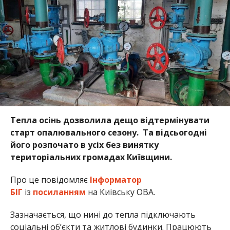
Тепла осінь дозволила дещо відтермінувати
старт
опалювального сезону. Та відсьогодні
його розпочато в усіх без винятку
територіальних громадах Київщини.
Про це повідомляє
Інформатор
БІГ
із
посиланням
на Київську ОВА.
Зазначається, що нині до тепла підключають
соціальні об’єкти та житлові будинки. Працюють