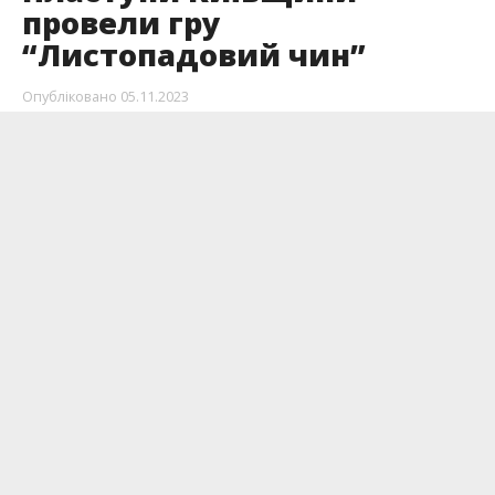
провели гру
“Листопадовий чин”
Опубліковано
05.11.2023
Щорічний пластовий захід – теренова гра для
молоді «Листопадовий чин» зібрала у Бучі
майже 70 дітей та молоді з усієї Київщини.