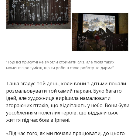
“Тоді всі присутні не змогли стримати сліз, але після таких
моментів розумієш, що ти робиш свою роботу не дарма”
Таша згадує той день, коли вони з дітьми почали
розмальовувати той самий паркан. Було багато
ідей, але художниця вирішила намалювати
згораючих птахів, що відлітають у небо. Вони були
уособленням полеглих героїв, що віддали своє
життя під час боїв в Ірпені.
«Під час того, як ми почали працювати, до цього