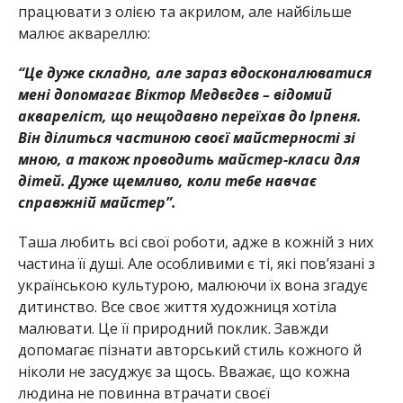
працювати з олією та акрилом, але найбільше
малює аквареллю:
“Це дуже складно, але зараз вдосконалюватися
мені допомагає Віктор Медвєдєв – відомий
аквареліст, що нещодавно переїхав до Ірпеня.
Він ділиться частиною своєї майстерності зі
мною, а також проводить майстер-класи для
дітей. Дуже щемливо, коли тебе навчає
справжній майстер”.
Таша любить всі свої роботи, адже в кожній з них
частина її душі. Але особливими є ті, які пов’язані з
українською культурою, малюючи їх вона згадує
дитинство. Все своє життя художниця хотіла
малювати. Це її природний поклик. Завжди
допомагає пізнати авторський стиль кожного й
ніколи не засуджує за щось. Вважає, що кожна
людина не повинна втрачати своєї