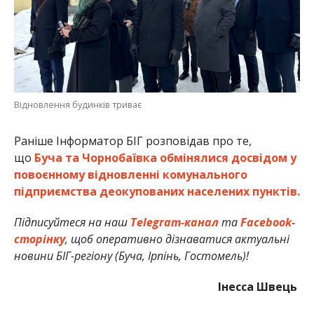
Відновлення будинків триває
Раніше Інформатор БІГ розповідав про те,
що
Буча та Чорнобаївка обмінялися досвідом у
повоєнному відновленні комунального
підприємства деокупованих населених пунктів.
Підписуйтеся на наш
Telegram-канал
та
Facebook-
сторінку
, щоб оперативно дізнаватися актуальні
новини БІГ-регіону (Буча, Ірпінь, Гостомель)!
Інесса Швець