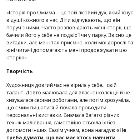
«Історія про Оммма – це той лісовий дух, який існує
в душі кожного з нас. Діти відчувають, що він
поруч з ними. Часто розповідають мені історії, що
бачили його у себе на подвір’ї чи у парку. Звісно це
вигадки, але мені так приємно, коли мої дорослі та
юні читачі допомагають мені продовжувати цю
історію».
Творчість
Художниця довгий час не вірила у себе… свій
талант. Довго малювала для власної колекції й не
хизувалася своїми роботами, але потім зрозуміла,
що є чим пишатися й почала проводити
персональні виставки. Вивчала багато різних
технік малювання, самостійно освоїла їх без
допомоги інших. Своїм учням, вона нагадує:
«Не
треба думати, що вас має хтось навчити