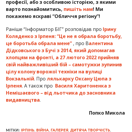
професії, або з особливою історією, з якими
варто познайомитись,
пишіть нам
! Ми
покажемо яскраві “Обличчя регіону”!
Раніше “Інформатор БІГ” розповідав про
Ірину
Коляденко з Ірпеня: “Це не я обрала боротьбу,
це боротьба обрала мене”
, про В
алентина
Дідковського з Бучі з 2014, який допомагав
хлопцям на фронті, а 27 лютого 2022 прийняв
свій найважливіший бій – самотужки зупинив
цілу колону ворожої техніки на вулиці
Вокзальній
. Про
лялькарку Оксану Цюпа з
Ірпеня
. А також про
Василя Харитоненка з
Немішаєвого – від льотчика до засновника
видавництва
.
Попко Микола
МІТКИ:
ІРПІНЬ
,
ВІЙНА
,
ГАЛЕРЕЯ
,
ДИТЯЧА ТВОРЧІСТЬ
,