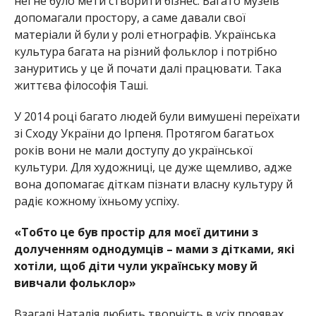
неї не було мети створити бізнес. Багато музеїв
допомагали простору, а саме давали свої
матеріали й були у ролі етнографів. Українська
культура багата на різний фольклор і потрібно
зануритись у це й почати далі працювати. Така
життєва філософія Таші.
У 2014 році багато людей були вимушені переїхати
зі Сходу України до Ірпеня. Протягом багатьох
років вони не мали доступу до української
культури. Для художниці, це дуже щемливо, адже
вона допомагає діткам пізнати власну культуру й
радіє кожному їхньому успіху.
«Тобто це був простір для моєї дитини з
долученням однодумців – мами з дітками, які
хотіли, щоб діти чули українську мову й
вивчали фольклор»
Взагалі Наталія любить творчість в усіх проявах.