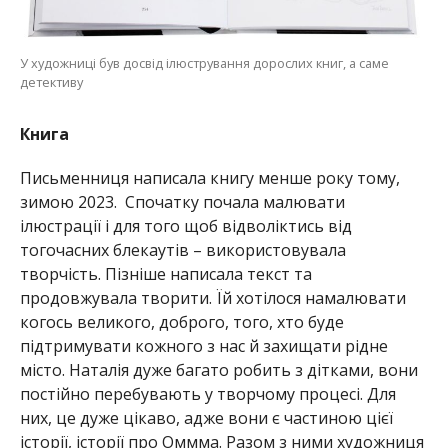
У художниці був досвід ілюстрування дорослих книг, а саме
детективу
Книга
Письменниця написала книгу менше року тому,
зимою 2023. Спочатку почала малювати
ілюстрації і для того щоб відволіктись від
тогочасних блекаутів – використовувала
творчість. Пізніше написала текст та
продовжувала творити. Їй хотілося намалювати
когось великого, доброго, того, хто буде
підтримувати кожного з нас й захищати рідне
місто. Наталія дуже багато робить з дітками, вони
постійно перебувають у творчому процесі. Для
них, це дуже цікаво, адже вони є частиною цієї
історії, історії про Оммма. Разом з ними художниця