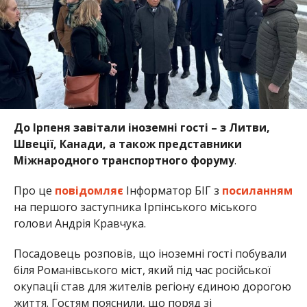
До Ірпеня завітали іноземні гості – з Литви,
Швеції, Канади, а також представники
Міжнародного транспортного форуму
.
Про це
повідомляє
Інформатор БІГ з
посиланням
на першого заступника Ірпінського міського
голови Андрія Кравчука.
Посадовець розповів, що іноземні гості побували
біля Романівського міст, який під час російської
окупації став для жителів регіону єдиною дорогою
життя. Гостям пояснили, що поряд зі