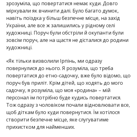
зрозуміла, що повертатися немає куди. Довго
міркували як вчинити далі. Було багато думок,
навіть поїздка у більш безпечне місце, на захід
України, але все ж залишились у рідному селі
художниці. Поруч були обстріли й окупанти були
зовсім поруч, але на щастя не дісталися до родини
художниці.
«Як тільки визволили Ірпінь, ми одразу
повернулися до нього. Я розуміла, що треба
повертатися до етно-садочку, вже було відомо, що
поруч був приліт. Крім дітей, що ходять до мого
садочку, я розуміла, що моя «родина» – мій
персонал їм потрібно буде кудись повертатися.
Тож одразу з чоловіком почали відновлювати все,
щоб діткам було куди повернутися. Їм хотілося
створити безпечне місце, яке слугуватиме
прихистком для найменших.