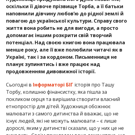
оскільки її дівоче прізвище Торба, а її батьки
наповнили дівчину любов’ю до рідної землі й
повагою до української культури. Справу свого
життя вона робить не для вигоди, а просто
допомагає іншим розкрити свій творчий
потенціал. Над своєю книгою вона працювала
менше року, але її вже полюбили читачі як в
Україні, так і за кордоном. Письменниця не
планує зупинятись і вже працює над
продовженням дивовижної історії.
Сьогодні в
Інформаторі БІГ
історія про Ташу
Торбу, колишню фінансистку, яка пішла за
покликом серця та вирішила створити власний
етнопростір для дітей. Художниця обожнює
малювати з самого дитинства й вважає, що не
існує людей, які не можуть малювати – є лише
дорослі, яким у дитинстві сказали, що у них це не