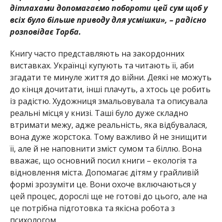
дітлахами допомагаємо побороти цей сум щоб у
всіх було більше приводу для усмішки», – радісно
розповідає Торба.
Книгу часто представляють на закордонних
виставках. Українці купують та читають її, аби
згадати те минуле життя до війни. Деякі не можуть
до кінця дочитати, інші плачуть, а хтось це робить
із радістю. Художниця змальовувала та описувала
реальні місця у книзі. Таші було дуже складно
втримати межу, адже реальність, яка відбувалася,
вона дуже жорстока. Тому важливо й не знищити
її, але й не наповнити зміст сумом та біллю. Вона
вважає, що основний посил книги – екологія та
відновлення міста. Допомагає дітям у грайливій
формі зрозуміти це. Вони охоче включаються у
цей процес, дорослі ще не готові до цього, але на
це потрібна підготовка та якісна робота з
психологом.