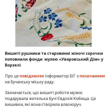
Вишиті рушники та старовинні жіночі сорочки
поповнили фонди музею «Уваровський Дім» у
Ворзелі
Про це
повідомляє
Інформатор БІГ з
посиланням
на Бучанську міську раду.
Зазначається, що вишиті роботи музею
подарувала жителька Бучі Євдокія Кобища. Це
вишивки, які вона створила власноруч.