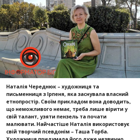
Наталія Череднюк – художниця та
письменниця з Ірпеня, яка заснувала власний
етнопростір. Своїм прикладом вона доводить,
що неможливого немає, треба лише вірити у
свій талант, узяти пензель та почати
малювати. Найчастіше Наталія використовує
свій творчий псевдонім – Таша Торба.
Художниця придумала його дуже незвично,