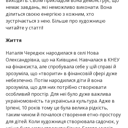
виходить. Своїм прикладом вона демонструє, що
немає завдань, які неможливо виконати. Вона
ділиться своєю енергією з кожним, хто
зустрічається з нею. Більше про художницю
читайте у статті!
Життя
Наталія Чередюк народилася в селі Нова
Олександрівка, що на Київщині. Навчалася в КНЕУ
на фінансиста, але спробувала себе у цій справі й
зрозуміла, що «творити» в фінансовій сфері дуже
небезпечно. Потім народилися діти й вона
зрозуміла, що для них потрібно створювати
особливий простір. Для неї було дуже важлива
україномовність та українська культура. Адже в
Ірпені, 10 років тому це була велика рідкість,
таким чином й почалося створення етно-простору
для дітей. Коли художниця створювала садочок, у