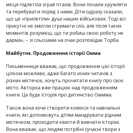
місця підлетіла зграя птахів. Вони почали кружляти
та перебувати поряд з нами. Діти одразу сказали,
що це «прилетіли» душі наших військових. Тоді всі
присутні не змогли стримати сліз, але після таких
моментів розумієш, що ти робиш свою роботу не
дарма», – зі сльозами на очах розповідає Торба.
Майбутнє. Продовження історії Омма
Письменниця вважає, що продовження цієї історії
цілком можливе, адже багато юних читачів з
різних містечок, хочуть прочитати книгу про своє
місто. Авторка вже працює над продовженням
книги. Це буде історія про дитинство Оммма.
Також вона хоче створити комікси та навчальні
книги, які допоможуть дітям мандрувати рідним
містечком, проходити квести й вивчати історію.
Вона вважає, що людям потрібні сучасні твори з