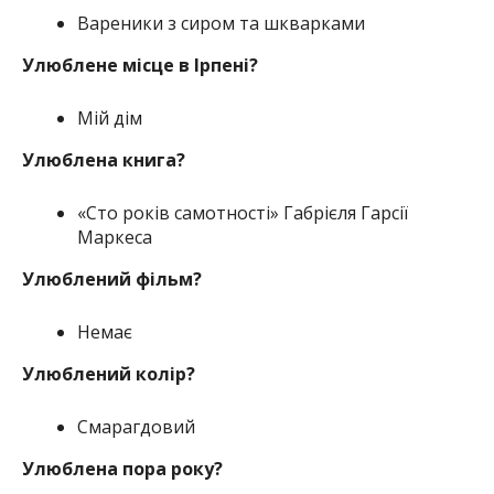
Вареники з сиром та шкварками
Улюблене місце в Ірпені?
Мій дім
Улюблена книга?
«Сто років самотності» Габрієля Гарсії
Маркеса
Улюблений фільм?
Немає
Улюблений колір?
Смарагдовий
Улюблена пора року?