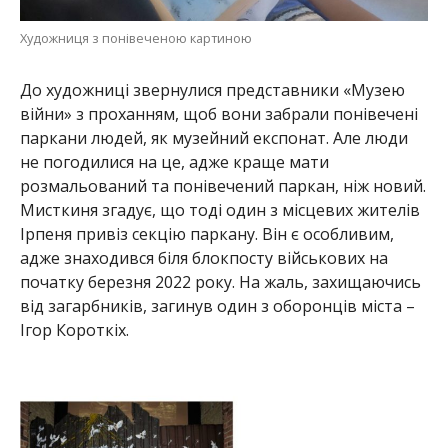
Художниця з понівеченою картиною
До художниці звернулися представники «Музею
війни» з проханням, щоб вони забрали понівечені
паркани людей, як музейний експонат. Але люди
не погодилися на це, адже краще мати
розмальований та понівечений паркан, ніж новий.
Мисткиня згадує, що тоді один з місцевих жителів
Ірпеня привіз секцію паркану. Він є особливим,
адже знаходився біля блокпосту військових на
початку березня 2022 року. На жаль, захищаючись
від загарбників, загинув один з оборонців міста –
Ігор Короткіх.