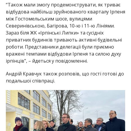
“Також мали змогу продемонструвати, як триває
відбудова найбільш зруйнованого кварталу Ірпеня
між Гостомельським шосе, вулицями
Северинівською, Багірова, 10-ю і 11-ю Лініями.
Зараз біля ЖК «Ірпінські Липки» та сусідніх
приватних будинків тривають активні будівельні
роботи. Представники делегації були приємно
вражені темпами відбудови Ірпеня та силою духу
ірпінців”, – йдеться у повідомленні.
Андрій Кравчук також розповів, що гості готові до
подальшої співпраці.