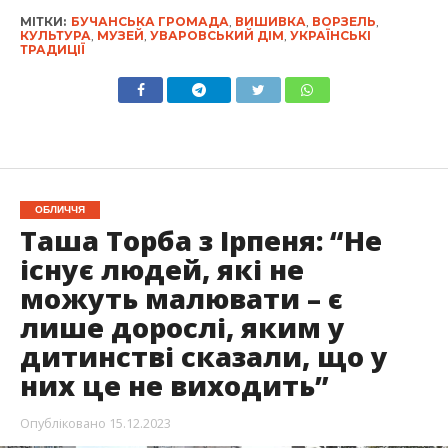
МІТКИ:
БУЧАНСЬКА ГРОМАДА
,
ВИШИВКА
,
ВОРЗЕЛЬ
,
КУЛЬТУРА
,
МУЗЕЙ
,
УВАРОВСЬКИЙ ДІМ
,
УКРАЇНСЬКІ
ТРАДИЦІЇ
ОБЛИЧЧЯ
Таша Торба з Ірпеня: “Не
існує людей, які не
можуть малювати – є
лише дорослі, яким у
дитинстві сказали, що у
них це не виходить”
Опубліковано
15.12.2023