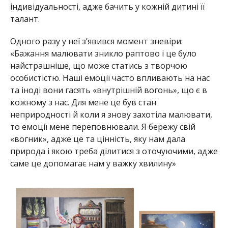
індивідуальності, адже бачить у кожній дитині її
талант.
Одного разу у неї з’явився момент зневіри:
«Бажання малювати зникло раптово і це було
найстрашніше, що може статись з творчою
особистістю. Наші емоції часто впливають на нас
та іноді вони гасять «внутрішній вогонь», що є в
кожному з нас. Для мене це був стан
неприродності й коли я знову захотіла малювати,
то емоції мене переповнювали. Я бережу свій
«вогник», адже це та цінність, яку нам дала
природа і якою треба ділитися з оточуючими, адже
саме це допомагає нам у важку хвилину»