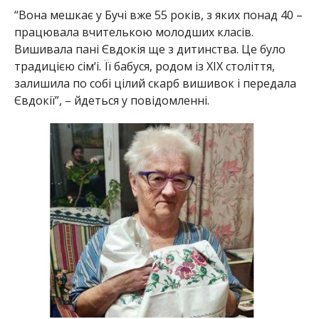
“Вона мешкає у Бучі вже 55 років, з яких понад 40 –
працювала вчителькою молодших класів.
Вишивала пані Євдокія ще з дитинства. Це було
традицією сім‘і. Її бабуся, родом із ХІХ століття,
залишила по собі цілий скарб вишивок і передала
Євдокії”, – йдеться у повідомленні.