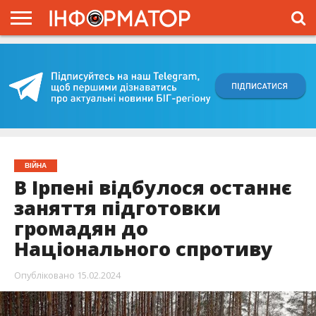
ГОЛОВНА
ВІЙНА
ЖИТТЯ
ВЛАДА
ГРОШІ
ТРЕШ
КИЇВЩИНА
БЛОГИ
КОРИСНЕ
ОБЛИЧЧЯ
ОГЛЯД
ПРО
ПРОЄКТ
ВІЙНА
В Ірпені відбулося останнє
заняття підготовки
громадян до
Національного спротиву
Опубліковано
15.02.2024