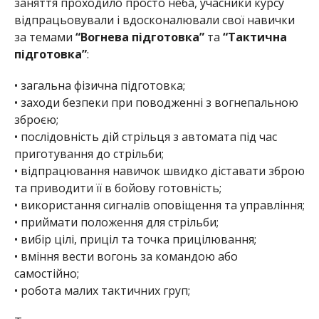
заняття проходило просто неба, учасники курсу
відпрацьовували і вдосконалювали свої навички
за темами
“Вогнева підготовка”
та
“Тактична
підготовка”
:
• загальна фізична підготовка;
• заходи безпеки при поводженні з вогнепальною
зброєю;
• послідовність дій стрільця з автомата під час
приготування до стрільби;
• відпрацювання навичок швидко діставати зброю
та приводити її в бойову готовність;
• використання сигналів оповіщення та управління;
• приймати положення для стрільби;
• вибір цілі, приціл та точка прицілювання;
• вміння вести вогонь за командою або
самостійно;
• робота малих тактичних груп;