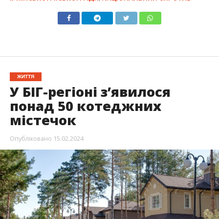
ЖИТТЯ
У БІГ-регіоні зʼявилося
понад 50 котеджних
містечок
Опубліковано
15.02.2024