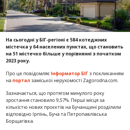
На сьогодні у БІГ-регіоні є 584 котеджних
містечка у 64 населених пунктах, що становить
на 51 містечко більше у порівнянні з початком
2023 року.
Про це повідомляє
Інформатор БІГ
з покликанням
на
портал
заміської нерухомості Zagorodna.com.
Зазначається, що протягом минулого року
зростання становило 9,57%. Перші місця за
кількістю нових проєктів на Бучанщині розділили
відповідно Ірпінь, Буча та Петропавлівська
Борщагівка.