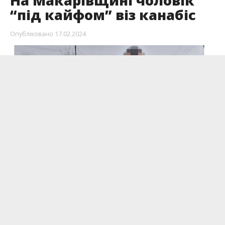
На Макарівщині чоловік
“під кайфом” віз канабіс
Опубліковано
17.02.2024
У селі Калинівка Макарівської громади
патрульні поліцейські сполохали водія авто
Mazda 6.