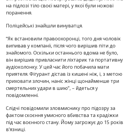
на підлозі тіло своєї матері, у якої були ножові
поранення.
Поліцейські знайшли винуватця.
“Як встановили правоохоронці, того дня чоловік
випивав у компанії, після чого вирішив піти до
знайомого. Оскільки останнього вдома не було,
він вирішив привласнити ліхтарик та портативну
аудіоколонку. У цей час його побачила мати
приятеля. Фігурант дістав із кишені ніж, і, з метою
приховати злочин, наніс жінці щонайменше три
смертельних удари в шию”, – йдеться у
повідомленні.
Слідчі повідомили зловмиснику про підозру за
фактом скоєння умисного вбивства та крадіжки
під час воєнного стану. Йому загрожує до 15 років
в’язниці.