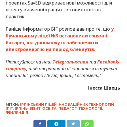
проектах SavED відкриває нові можливості для
ліцею у вивченні кращих світових освітніх
практик.
Раніше Інформатор БІГ розповідав про те, що
у
Бучанському ліцеї №3 встановили сонячні
батареї, які допоможуть забезпечити
електроенергію на період блекаутів.
Підписуйтеся
на наш
Telegram-канал
та
Facebook-
сторінку
, щоб оперативно дізнаватися актуальні
новини БІГ-регіону (Буча, Ірпінь, Гостомель)!
Інесса Швець
МІТКИ:
ІРПІНСЬКИЙ ЛІЦЕЙ ІННОВАЦІЙНИХ ТЕХНОЛОГІЙ
ІЛІТ
,
ІРПІНЬ
,
ВІЗИТ
,
ОСВІТА
,
ПЕДАГОГ
,
ТЕХНОЛОГІЇ
,
ФІНЛЯНДІЯ