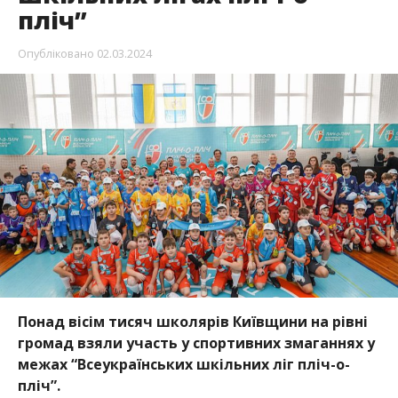
пліч”
Опубліковано
02.03.2024
Понад вісім тисяч школярів Київщини на рівні
громад взяли участь у спортивних змаганнях у
межах “Всеукраїнських шкільних ліг пліч-о-
пліч”.