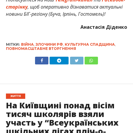
сторінку
, щоб оперативно дізнаватися актуальні
новини БІГ-регіону (Буча, Ірпінь, Гостомель)!
Анастасія Діденко
МІТКИ:
ВІЙНА
,
ЗЛОЧИНИ РФ
,
КУЛЬТУРНА СПАДЩИНА
,
ПОВНОМАСШТАБНЕ ВТОРГНЕННЯ
ЖИТТЯ
На Київщині понад вісім
тисяч школярів взяли
участь у “Всеукраїнських
шкільних лігах пліч-о-