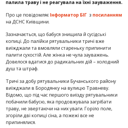
палила траву і не реагувала на їхні зауваження.
Про це повідомляє
Інформатор БІГ
з
посиланням
на ДСНС Київщини.
Зазначається, що бабуся знищила й сусідські
копиці. До палійки рятувальники тричі вже
виїжджали та вмовляли стареньку припинити
палити сухостій. Але жінка не чула зауважень.
Довелося вдатися до радикальних дій – холодний
душ та штраф.
Тричі за добу рятувальники Бучанського району
виїжджали в Бородянку на вулицю Травневу.
Відомо, що під час першого виїзду рятувальники
побачили бабусю, яка продовжувала загрібати
траву, не звертаючи на них уваги. Горіло поле,
згоріли дві копиці сіна, а пожежі все не
припинялися.