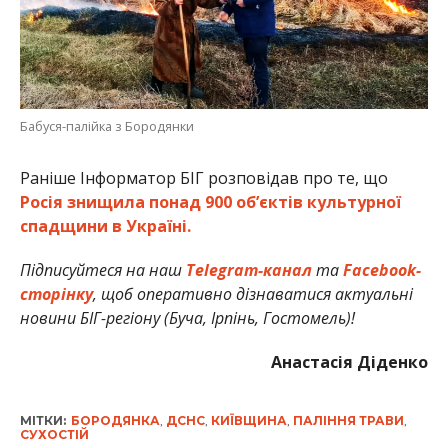
Бабуся-палійка з Бородянки
Раніше Інформатор БІГ розповідав про те, що
Росія знищила понад 900 обʼєктів культурної
спадщини в Україні.
Підписуйтеся на наш
Telegram-канал
та
Facebook-
сторінку
, щоб оперативно дізнаватися актуальні
новини БІГ-регіону (Буча, Ірпінь, Гостомель)!
Анастасія Діденко
МІТКИ:
БОРОДЯНКА
,
ДСНС
,
КИЇВЩИНА
,
ПАЛІННЯ ТРАВИ
,
СУХОСТІЙ