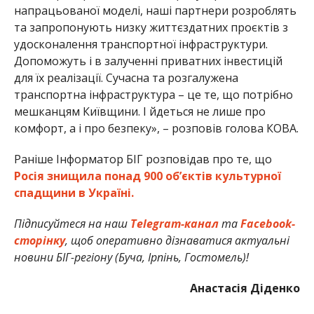
напрацьованої моделі, наші партнери розроблять
та запропонують низку життєздатних проєктів з
удосконалення транспортної інфраструктури.
Допоможуть і в залученні приватних інвестицій
для їх реалізації. Сучасна та розгалужена
транспортна інфраструктура – це те, що потрібно
мешканцям Київщини. І йдеться не лише про
комфорт, а і про безпеку», – розповів голова КОВА.
Раніше Інформатор БІГ розповідав про те, що
Росія знищила понад 900 обʼєктів культурної
спадщини в Україні.
Підписуйтеся на наш
Telegram-канал
та
Facebook-
сторінку
, щоб оперативно дізнаватися актуальні
новини БІГ-регіону (Буча, Ірпінь, Гостомель)!
Анастасія Діденко