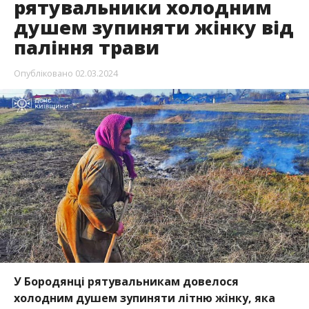
рятувальники холодним
душем зупиняти жінку від
паління трави
Опубліковано
02.03.2024
У Бородянці рятувальникам довелося
холодним душем зупиняти літню жінку, яка