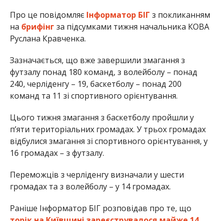
Про це повідомляє
Інформатор БІГ
з покликанням
на
брифінг
за підсумками тижня начальника КОВА
Руслана Кравченка.
Зазначається, що вже завершили змагання з
футзалу понад 180 команд, з волейболу – понад
240, черліденгу – 19, баскетболу – понад 200
команд та 11 зі спортивного орієнтування.
Цього тижня змагання з баскетболу пройшли у
п’яти територіальних громадах. У трьох громадах
відбулися змагання зі спортивного орієнтування, у
16 громадах – з футзалу.
Переможців з черліденгу визначали у шести
громадах та з волейболу – у 14 громадах.
Раніше Інформатор БІГ розповідав про те, що
торік на Київщині зареєструвалося майже 14