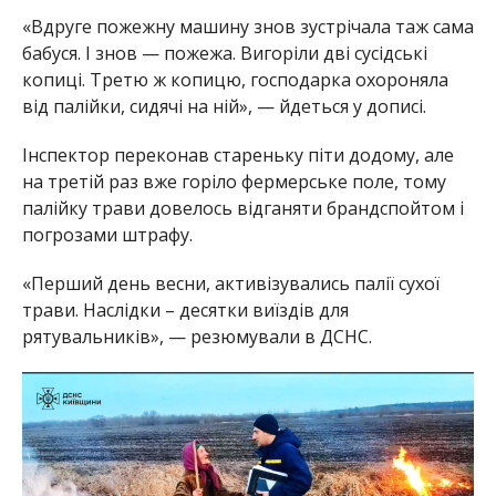
«Вдруге пожежну машину знов зустрічала таж сама
бабуся. І знов — пожежа. Вигоріли дві сусідські
копиці. Третю ж копицю, господарка охороняла
від палійки, сидячі на ній», — йдеться у дописі.
Інспектор переконав стареньку піти додому, але
на третій раз вже горіло фермерське поле, тому
палійку трави довелось відганяти брандспойтом і
погрозами штрафу.
«Перший день весни, активізувались палії сухої
трави. Наслідки – десятки виїздів для
рятувальників», — резюмували в ДСНС.