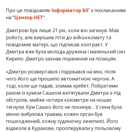
Про це повідомляє
Інформатор БІГ
з покликанням
на “
Цензор.НЕТ
“.
Дмитрові був лише 21 рік, коли він загинув. Мав
роботу, але вирішив піти до військкомату та
повідомив матері, що підписав контракт. У
Дмитра вже була молода дружина і маленький син
Кирило. Дмитро зазнав поранення на позиціях.
«Дмитро розвертався і підірвався на міні, після
чого його ще прошило автоматною чергою. А
тоді, коли ще падав, зламав хребет. Побратими
разом із кумом Сашком витягували Дмитра з-під
обстрілів, майже чотири кілометри на ношах
тягнули. Кум Сашко його не покинув… У сина була
мінно-вибухова травма, кожен орган був
пошкоджений, кожну судиночку зачепило. Його
відвезли в Курахове, прооперували у польовому