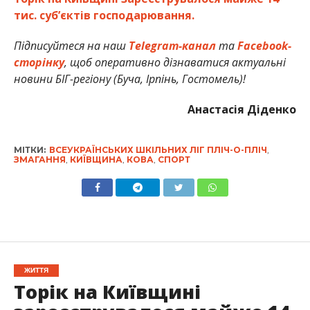
тис. суб’єктів господарювання.
Підписуйтеся на наш
Telegram-канал
та
Facebook-
сторінку
, щоб оперативно дізнаватися актуальні
новини БІГ-регіону (Буча, Ірпінь, Гостомель)!
Анастасія Діденко
МІТКИ:
ВСЕУКРАЇНСЬКИХ ШКІЛЬНИХ ЛІГ ПЛІЧ-О-ПЛІЧ
,
ЗМАГАННЯ
,
КИЇВЩИНА
,
КОВА
,
СПОРТ
ЖИТТЯ
Торік на Київщині