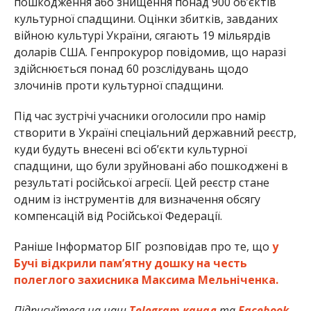
пошкодження або знищення понад 900 об’єктів
культурної спадщини. Оцінки збитків, завданих
війною культурі України, сягають 19 мільярдів
доларів США. Генпрокурор повідомив, що наразі
здійснюється понад 60 розслідувань щодо
злочинів проти культурної спадщини.
Під час зустрічі учасники оголосили про намір
створити в Україні спеціальний державний реєстр,
куди будуть внесені всі об’єкти культурної
спадщини, що були зруйновані або пошкоджені в
результаті російської агресії. Цей реєстр стане
одним із інструментів для визначення обсягу
компенсацій від Російської Федерації.
Раніше Інформатор БІГ розповідав про те, що
у
Бучі відкрили пам’ятну дошку на честь
полеглого захисника Максима Мельніченка.
Підписуйтеся на наш
Telegram-канал
та
Facebook-