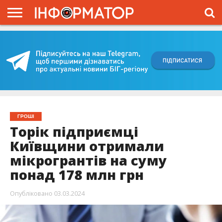
ГОЛОВНА
ВІЙНА
ЖИТТЯ
ВЛАДА
ГРОШІ
ТРЕШ
КИЇВЩИНА
БЛОГИ
КОРИСНЕ
ОБЛИЧЧЯ
ОГЛЯД
ПРО
ПРОЄКТ
ГРОШІ
Торік підприємці
Київщини отримали
мікрогрантів на суму
понад 178 млн грн
Опубліковано
03.03.2024