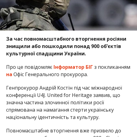
За час повномасштабного вторгнення росіяни
знищили або пошкодили понад 900 об’єктів
культурної спадщини України.
Про це повідомляє
Інформатор БІГ
з покликанням
на
Офіс Генерального прокурора.
Генпрокурор Андрій Костін під час міжнародної
конференції U4J. United for Heritage заявив, що
значна частина злочинної політики росії
спрямована на намагання стерти українську
національну ідентичність та культуру.
Повномасштабне вторгнення вже призвело до