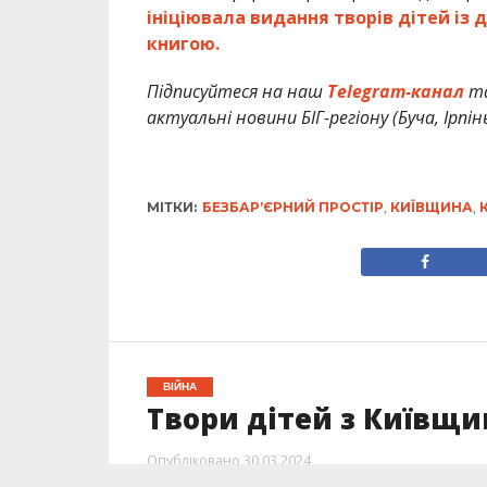
ініціювала видання творів дітей із
книгою.
Підписуйтеся на наш
Telegram-канал
т
актуальні новини БІГ-регіону (Буча, Ірпін
МІТКИ:
БЕЗБАРʼЄРНИЙ ПРОСТІР
,
КИЇВЩИНА
,
ВІЙНА
Твори дітей з Київщ
Опубліковано
30.03.2024