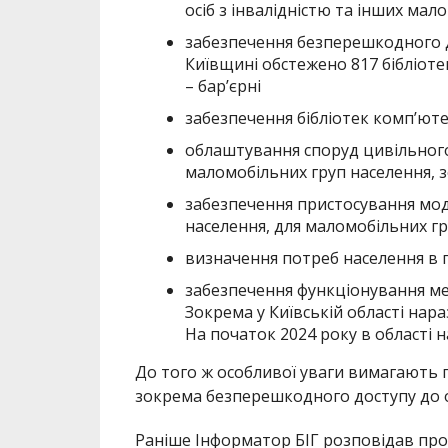
осіб з інвалідністю та інших мал
забезпечення безперешкодного до
Київщині обстежено 817 бібліотек,
– бар’єрні
забезпечення бібліотек комп’ю
облаштування споруд цивільного 
маломобільних груп населення, з
забезпечення пристосування мо
населення, для маломобільних г
визначення потреб населення в 
забезпечення функціонування мер
Зокрема у Київській області нар
На початок 2024 року в області нал
До того ж особливої уваги
вимагають п
зокрема безперешкодного доступу до о
Раніше Інформатор БІГ розповідав про