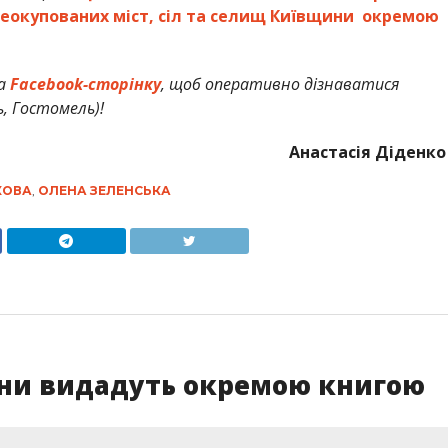
 деокупованих міст, сіл та селищ Київщини окремою
а
Facebook-сторінку
, щоб оперативно дізнаватися
ь, Гостомель)!
Анастасія Діденко
КОВА
,
ОЛЕНА ЗЕЛЕНСЬКА
ини видадуть окремою книгою