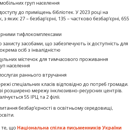
омобільних груп населення
ступу до приміщень бібліотек. У 2023 році на
 з яких: 27 – безбар’єрні, 135 – частково безбар’єрні, 655
терними тифлокомплексами
захисту засобами, що забезпечують їх доступність для
окрема осіб з інвалідністю
дульних містечок для тимчасового проживання
руп населення
послугах раннього втручання
ежі спеціальних класів відповідно до потреб громади.
азі розширено мережу інклюзивно-ресурсних центрів.
ічується 55 ІРЦ та 2 філії.
итання безбар’єрності в освітньому середовищі,
світи.
 те, що
Національна спілка письменників України