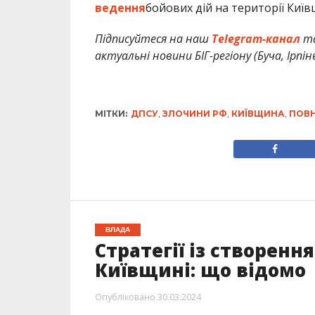
ведення
бойових дій на території Киї
Підписуйтеся на наш
Telegram-канал
т
актуальні новини БІГ-регіону (Буча, Ірпін
МІТКИ:
ДПСУ
,
ЗЛОЧИНИ РФ
,
КИЇВЩИНА
,
ПОВ
ВЛАДА
Стратегії із створенн
Київщині: що відомо
Опубліковано
30.03.2024