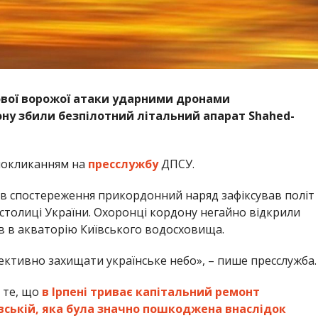
гової ворожої атаки ударними дронами
у збили безпілотний літальний апарат Shahed-
покликанням на
пресслужбу
ДПСУ.
ів спостереження прикордонний наряд зафіксував політ
столиці України. Охоронці кордону негайно відкрили
пав в акваторію Київського водосховища.
тивно захищати українське небо», – пише пресслужба.
 те, що
в Ірпені триває капітальний ремонт
вській, яка була значно пошкоджена внаслідок