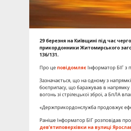
29 березня на Київщині під час чер
прикордонники Житомирського загон
136/131.
Про це
повідомляє
Інформатор БІГ з 
Зазначається, що на одному з напрямк
боєприпасу, що баражував в напрямку 
вогонь зі стрілецької зброї, а БпЛА в
«Держприкордонслужба продовжує ефек
Раніше Інформатор БІГ розповідав про
дев’ятиповерхівки на вулиці Яросла