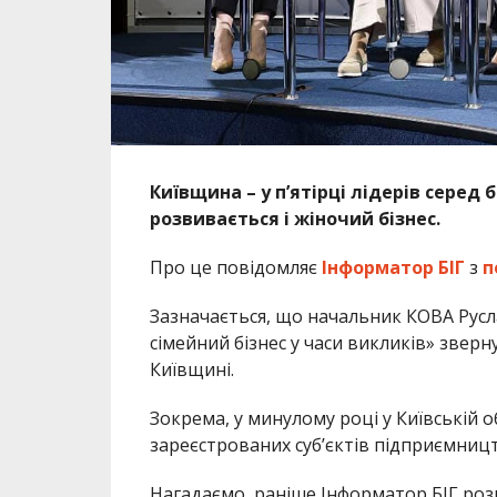
Київщина – у пʼятірці лідерів серед 
розвивається і жіночий бізнес.
Про це повідомляє
Інформатор БІГ
з
п
Зазначається, що начальник КОВА Русл
сімейний бізнес у часи викликів» зверн
Київщині.
Зокрема, у минулому році у Київській о
зареєстрованих суб’єктів підприємниц
Нагадаємо, раніше Інформатор БІГ роз