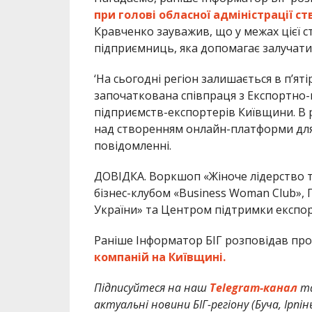
при голові обласної адміністрації 
Кравченко зауважив, що у межах цієї ст
підприємниць, яка допомагає залучати 
‘На сьогодні регіон залишається в пʼяті
започаткована співпраця з Експортно
підприємств-експортерів Київщини. В 
над створенням онлайн-платформи для а
повідомленні.
ДОВІДКА. Воркшоп «Жіноче лідерство та
бізнес-клубом «Business Woman Club»
України» та Центром підтримки експорт
Раніше Інформатор БІГ розповідав про
компаній на Київщині.
Підписуйтеся на наш
Telegram-канал
т
актуальні новини БІГ-регіону (Буча, Ірпін