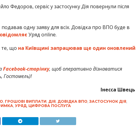
йло Федоров, сервіс у застосунку Дія повернули після
 подавав одну заяву для всіх. Довідка про ВПО буде в
овідомляє
Уряд online.
 те, що
на Київщині запрацював ще один оновлений
а
Facebook-сторінку
, щоб оперативно дізнаватися
ь, Гостомель)!
Інесса Швець
О
,
ГРОШОВІ ВИПЛАТИ
,
ДІЯ
,
ДОВІДКА ВПО
,
ЗАСТОСУНОК ДІЯ
,
РИМКА
,
УРЯД
,
ЦИФРОВА ПОСЛУГА