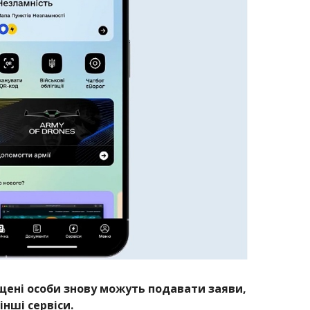
щені особи знову можуть подавати заяви,
нші сервіси.