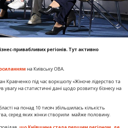
бізнес-привабливих регіонів. Тут активно
осиланням
на Київську ОВА.
ан Кравченко під час воркшопу «Жіноче лідерство та
ув увагу на статистичні дані щодо розвитку бізнесу на
бласті на понад 10 тисяч збільшилась кількість
тва, серед яких жінки створили майже половину.
повідав,
що Київщина стала першим регіоном, де