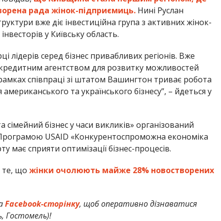
створена рада жінок-підприємиць.
Нині Руслан
руктури вже діє інвестиційна група з активних жінок-
інвесторів у Київську область.
рці лідерів серед бізнес привабливих регіонів. Вже
-кредитним агентством для розвитку можливостей
рамках співпраці зі штатом Вашингтон триває робота
мериканського та українського бізнесу”, – йдеться у
 сімейний бізнес у часи викликів» організований
, Програмою USAID «Конкурентоспроможна економіка
у має сприяти оптимізації бізнес-процесів.
 те, що
жінки очолюють майже 28% новостворених
а
Facebook-сторінку
, щоб оперативно дізнаватися
ь, Гостомель)!