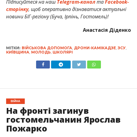
Підписуйтеся на наш
Telegram-канал
та
Facebook-
сторінку
, щоб оперативно дізнаватися актуальні
новини БІГ-регіону (Буча, Ірпінь, Гостомель)!
Анастасія Діденко
МІТКИ:
ВІЙСЬКОВА ДОПОМОГА
,
ДРОНИ-КАМІКАДЗЕ
,
ЗСУ
,
КИЇВЩИНА
,
МОЛОДЬ
,
ШКОЛЯРІ
ВІЙНА
На фронті загинув
гостомельчанин Ярослав
Пожарко