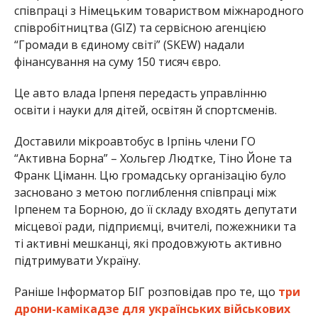
співпраці з Німецьким товариством міжнародного
співробітництва (GIZ) та сервісною агенцією
“Громади в єдиному світі” (SKEW) надали
фінансування на суму 150 тисяч євро.
Це авто влада Ірпеня передасть управлінню
освіти і науки для дітей, освітян й спортсменів.
Доставили мікроавтобус в Ірпінь члени ГО
“Активна Борна” – Хольгер Людтке, Тіно Йоне та
Франк Ціманн. Цю громадську організацію було
засновано з метою поглиблення співпраці між
Ірпенем та Борною, до її складу входять депутати
місцевої ради, підприємці, вчителі, пожежники та
ті активні мешканці, які продовжують активно
підтримувати Україну.
Раніше Інформатор БІГ розповідав про те, що
три
дрони-камікадзе для українських військових