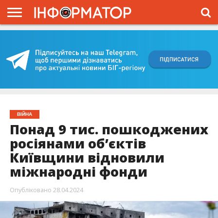
ГОЛОВНА
ВІЙНА
ЖИТТЯ
ВЛАДА
ГРОШІ
ТРЕШ
КИЇВЩИНА
БЛОГИ
КОРИСНЕ
ОБЛИЧЧЯ
ОГЛЯД
ПРО
ПРОЄКТ
ВІЙНА
Понад 9 тис. пошкоджених
росіянами обʼєктів
Київщини відновили
міжнародні фонди
Опубліковано
28.04.2024