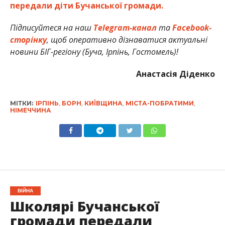
передали діти Бучанської громади.
Підписуйтеся на наш
Telegram-канал
та
Facebook-
сторінку
, щоб оперативно дізнаватися актуальні
новини БІГ-регіону (Буча, Ірпінь, Гостомель)!
Анастасія Діденко
МІТКИ:
ІРПІНЬ
,
БОРН
,
КИЇВЩИНА
,
МІСТА-ПОБРАТИМИ
,
НІМЕЧЧИНА
ВІЙНА
Школярі Бучанської
громади передали