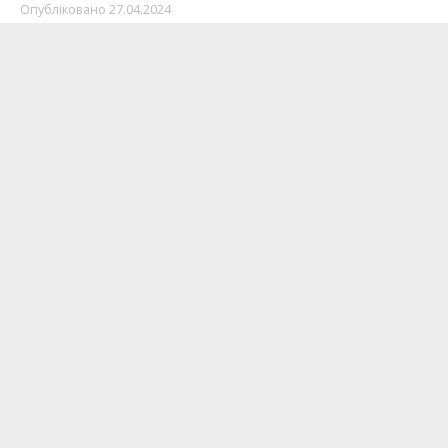
Опубліковано
27.04.2024
Гостомельска громада прощається з загиблим
воїном Ярославом Пожарко.
Про це
повідомляє
Інформатор БІГ з посиланням
на ГСВА.
Зазначається, що військовий був сержантом,