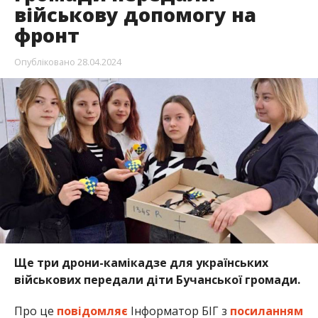
військову допомогу на
фронт
Опубліковано
28.04.2024
Ще три дрони-камікадзе для українських
військових передали діти Бучанської громади.
Про це
повідомляє
Інформатор БІГ з
посиланням