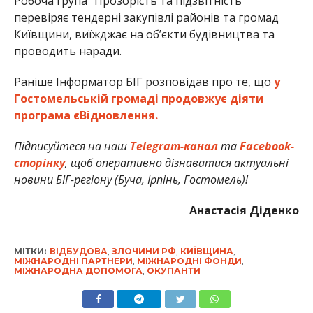
Робоча група “Прозорість та підзвітність”
перевіряє тендерні закупівлі районів та громад
Київщини, виїжджає на об’єкти будівництва та
проводить наради.
Раніше Інформатор БІГ розповідав про те, що
у
Гостомельській громаді продовжує діяти
програма єВідновлення.
Підписуйтеся на наш
Telegram-канал
та
Facebook-
сторінку
, щоб оперативно дізнаватися актуальні
новини БІГ-регіону (Буча, Ірпінь, Гостомель)!
Анастасія Діденко
МІТКИ:
ВІДБУДОВА
,
ЗЛОЧИНИ РФ
,
КИЇВЩИНА
,
МІЖНАРОДНІ ПАРТНЕРИ
,
МІЖНАРОДНІ ФОНДИ
,
МІЖНАРОДНА ДОПОМОГА
,
ОКУПАНТИ