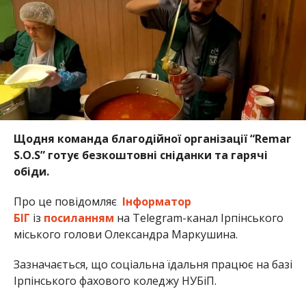
Щодня команда благодійної організації “Remar
S.O.S” готує безкоштовні сніданки та гарячі
обіди.
Про це повідомляє
Інформатор
БІГ
із
посиланням
на Telegram-канал Ірпінського
міського голови Олександра Маркушина.
Зазначається, що соціальна їдальня працює на базі
Ірпінського фахового коледжу НУБіП.