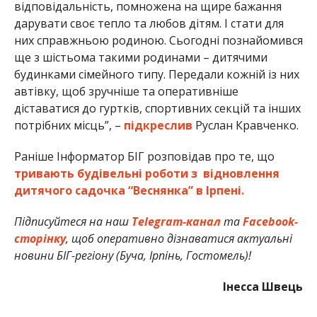
відповідальність, помножена на щире бажання
дарувати своє тепло та любов дітям. І стати для
них справжньою родиною. Сьогодні познайомився
ще з шістьома такими родинами – дитячими
будинками сімейного типу. Передали кожній із них
автівку, щоб зручніше та оперативніше
діставатися до гуртків, спортивних секцій та інших
потрібних місць”, –
підкреслив
Руслан Кравченко.
Раніше Інформатор БІГ розповідав про те, що
тривають будівельні роботи з відновлення
дитячого садочка “Веснянка” в Ірпені.
Підписуйтеся на наш
Telegram-канал
та
Facebook-
сторінку
, щоб оперативно дізнаватися актуальні
новини БІГ-регіону (Буча, Ірпінь, Гостомель)!
Інесса Швець