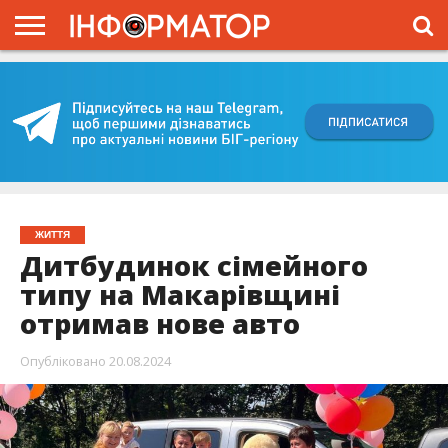
ГОЛОВНА
ВІЙНА
ЖИТТЯ
ВЛАДА
ГРОШІ
ТРЕШ
КИЇВЩИНА
БЛОГИ
КОРИСНЕ
ОБЛИЧЧЯ
ОГЛЯД
ПРО
ПРОЄКТ
ЖИТТЯ
Дитбудинок сімейного
типу на Макарівщині
отримав нове авто
Опубліковано
20.08.2024