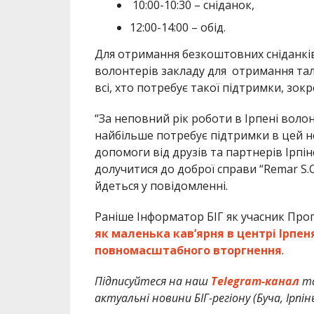
10:00-10:30 – сніданок,
12:00-14:00 – обід.
Для отримання безкоштовних сніданків 
волонтерів закладу для отримання тал
всі, хто потребує такої підтримки, зок
“За неповний рік роботи в Ірпені воло
найбільше потребує підтримки в цей не
допомоги від друзів та партнерів Ірпін
долучитися до доброї справи “Remar S.
йдеться у повідомленні.
Раніше Інформатор БІГ як учасник Про
як маленька кавʼярня в центрі Ірпе
повномасштабного вторгнення
.
Підписуйтеся на наш
Telegram-канал
т
актуальні новини БІГ-регіону (Буча, Ірпін