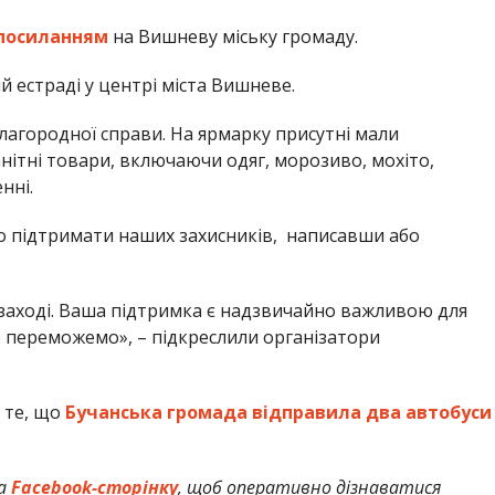
посиланням
на Вишневу міську громаду.
ій естраді у центрі міста Вишневе.
благородної справи. На ярмарку присутні мали
нітні товари, включаючи одяг, морозиво, мохіто,
нні.
но підтримати наших захисників, написавши або
 заході. Ваша підтримка є надзвичайно важливою для
 переможемо», – підкреслили організатори
 те, що
Бучанська громада відправила два автобуси
а
Facebook-сторінку
, щоб оперативно дізнаватися