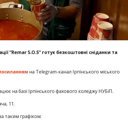
ії “Remar S.O.S” готує безкоштовні сніданки та
посиланням
на Telegram-канал Ірпінського міського
ацює на базі Ірпінського фахового коледжу НУБіП.
ча, 11.
за таким графіком: