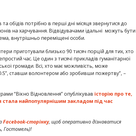
та обідів потрібно в перші дні місяця звернутися до
онів на харчування. Відвідувачами їдальні можуть бути
рема, внутрішньо переміщені особи.
нтери приготували близько 90 тисяч порцій для тих, хто
простий час. Це один з тисячі прикладів гуманітарної
ської громади. Всі, хто має можливість, може
O.S”, ставши волонтером або зробивши пожертву”, –
грами “Вікно Відновлення” опублікував
історію про те,
ня стала найпопулярнішим закладом під час
а
Facebook-сторінку
, щоб оперативно дізнаватися
ь, Гостомель)!