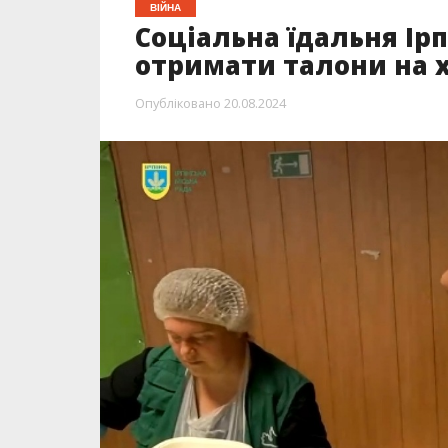
ВІЙНА
Соціальна їдальня Ірп
отримати талони на 
Опубліковано
20.08.2024