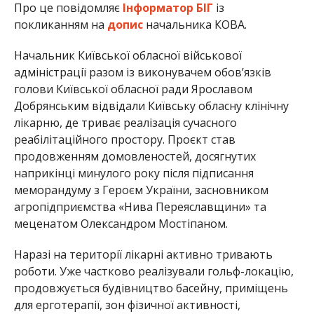
Про це повідомляє
Інформатор БІГ
із
покликанням на
допис
начальника КОВА.
Начальник Київської обласної військової
адміністрації разом із виконувачем обов’язків
голови Київської обласної ради Ярославом
Добрянським відвідали Київську обласну клінічну
лікарню, де триває реалізація сучасного
реабілітаційного простору. Проєкт став
продовженням домовленостей, досягнутих
наприкінці минулого року після підписання
меморандуму з Героєм України, засновником
агропідприємства «Нива Переяславщини» та
меценатом Олександром Мостіпаном.
Наразі на території лікарні активно тривають
роботи. Уже частково реалізували гольф-локацію,
продовжується будівництво басейну, приміщень
для ерготерапії, зон фізичної активності,