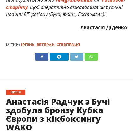
Підписуйтеся на наш
Telegram-канал
та
Facebook-
сторінку
, щоб оперативно дізнаватися актуальні
новини БІГ-регіону (Буча, Ірпінь, Гостомель)!
Анастасія Діденко
МІТКИ:
ІРПІНЬ
,
ВЕТЕРАН
,
СПІВПРАЦЯ
ЖИТТЯ
Анастасія Радчук з Бучі
здобула бронзу Кубка
Європи з кікбоксингу
WAKO