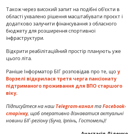
Також через високий запит на подібні об’єкти в
області ухвалено рішення масштабувати проєкт і
додатково залучити фінансування з обласного
бюджету для розширення спортивної
інфраструктури.
Відкрити реабілітаційний простір планують уже
цього літа.
Раніше Інформатор БІГ розповідав про те, що
у
Ворзелі відкрилася третя черга пансіонату
підтриманого проживання для ВПО старшого
віку.
Підписуйтеся на наш
Telegram-канал
та
Facebook-
сторінку
, щоб оперативно дізнаватися актуальні
новини БІГ-регіону (Буча, Ірпінь, Гостомель)!
Анастасія Діденко