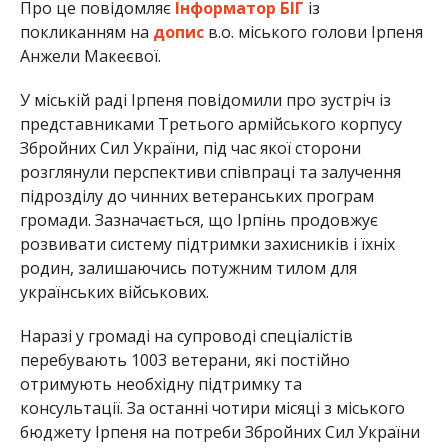
Про це повідомляє
Інформатор БІГ
із
покликанням на
допис
в.о. міського голови Ірпеня
Анжели Макеєвої.
У міській раді Ірпеня повідомили про зустріч із
представниками Третього армійського корпусу
Збройних Сил України, під час якої сторони
розглянули перспективи співпраці та залучення
підрозділу до чинних ветеранських програм
громади. Зазначається, що Ірпінь продовжує
розвивати систему підтримки захисників і їхніх
родин, залишаючись потужним тилом для
українських військових.
Наразі у громаді на супроводі спеціалістів
перебувають 1003 ветерани, які постійно
отримують необхідну підтримку та
консультації. За останні чотири місяці з міського
бюджету Ірпеня на потреби Збройних Сил України