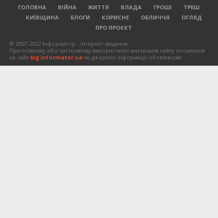
ГОЛОВНА
ВІЙНА
ЖИТТЯ
ВЛАДА
ГРОШІ
ТРЕШ
КИЇВЩИНА
БЛОГИ
КОРИСНЕ
ОБЛИЧЧЯ
ОГЛЯД
ПРО ПРОЄКТ
© 2007-2022 Інформатор - інтернет-видання.
При повному або частковому використанні матеріалів сайту посилання
на сайт
big.informator.ua
як джерело інформації обов'язкове.