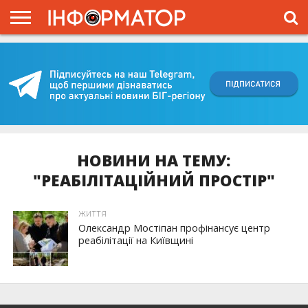
ГОЛОВНА
ВІЙНА
ЖИТТЯ
ВЛАДА
ГРОШІ
ТРЕШ
КИЇВЩИНА
БЛОГИ
КОРИСНЕ
ОБЛИЧЧЯ
ОГЛЯД
ПРО
ПРОЄКТ
НОВИНИ НА ТЕМУ:
"РЕАБІЛІТАЦІЙНИЙ ПРОСТІР"
ЖИТТЯ
Олександр Мостіпан профінансує центр
реабілітації на Київщині