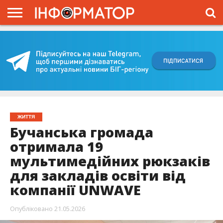
ГОЛОВНА
ВІЙНА
ЖИТТЯ
ВЛАДА
ГРОШІ
ТРЕШ
КИЇВЩИНА
БЛОГИ
КОРИСНЕ
ОБЛИЧЧЯ
ОГЛЯД
ПРО
ПРОЄКТ
ЖИТТЯ
Бучанська громада
отримала 19
мультимедійних рюкзаків
для закладів освіти від
компанії UNWAVE
Опубліковано
21.05.2026