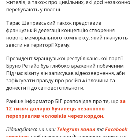
жителів, а також про цивільних, які досі незаконно
перебувають у полоні.
Тарас Шаправський також представив
французькій делегації концепцію створення
нового меморіального комплексу, який планують
звести на території Храму.
Президент Французької республіканської партії
Бруно Ретайо був глибоко вражений побаченим.
Під час візиту він записував відеозвернення, аби
зафіксувати правду про російські злочини та
донести її до світової спільноти.
Раніше Інформатор БІГ розповідав про те, що
за
12 тисяч доларів бучанець незаконно
переправляв чоловіків через кордон.
Підписуйтеся на наш
Telegram-канал
та
Facebook-
сторінку
, щоб оперативно дізнаватися актуальні