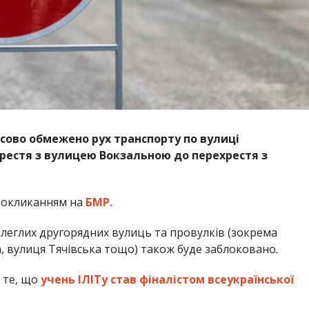
часово обмежено рух транспорту по вулиці
ехрестя з вулицею Вокзальною до перехрестя з
покликанням на
БМР.
рилеглих другорядних вулиць та провулків (зокрема
, вулиця Тячівська тощо) також буде заблоковано.
 те, що
учень ІЛІТу став фіналістом всеукраїнської