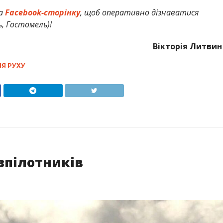
а
Facebook-сторінку
, щоб оперативно дізнаватися
ь, Гостомель)!
Вікторія Литвин
Я РУХУ
зпілотників