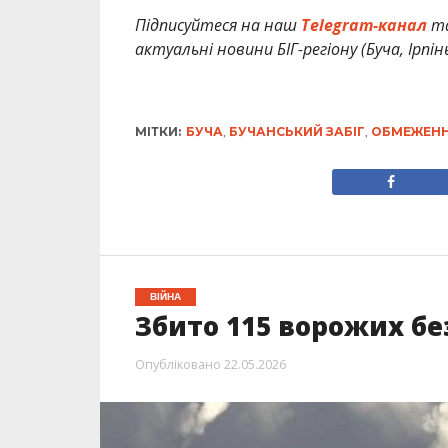
Підписуйтеся на наш
Telegram-канал
т
актуальні новини БІГ-регіону (Буча, Ірпін
МІТКИ:
БУЧА
,
БУЧАНСЬКИЙ ЗАБІГ
,
ОБМЕЖЕНН
ВІЙНА
Збито 115 ворожих бе
Опубліковано
22.05.2026