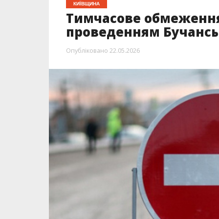
КИЇВЩИНА
Тимчасове обмеження р
проведенням Бучансь
Опубліковано
22.05.2026