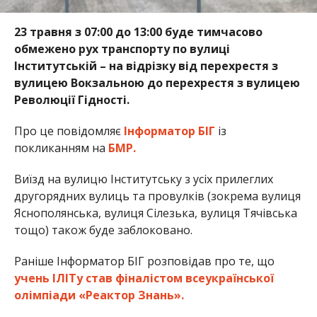
23 травня з 07:00 до 13:00 буде тимчасово
обмежено рух транспорту по вулиці
Інститутській – на відрізку від перехрестя з
вулицею Вокзальною до перехрестя з вулицею
Революції Гідності.
Про це повідомляє
Інформатор БІГ
із
покликанням на
БМР.
Виїзд на вулицю Інститутську з усіх прилеглих
другорядних вулиць та провулків (зокрема вулиця
Яснополянська, вулиця Сілезька, вулиця Тячівська
тощо) також буде заблоковано.
Раніше Інформатор БІГ розповідав про те, що
учень ІЛІТу став фіналістом всеукраїнської
олімпіади «Реактор Знань».