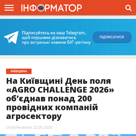
ГОЛОВНА
ВІЙНА
ЖИТТЯ
ВЛАДА
ГРОШІ
ТРЕШ
КИЇВЩИНА
БЛОГИ
КОРИСНЕ
ОБЛИЧЧЯ
ОГЛЯД
ПРО
ПРОЄКТ
КИЇВЩИНА
На Київщині День поля
«AGRO CHALLENGE 2026»
об’єднав понад 200
провідних компаній
агросектору
Опубліковано
22.05.2026