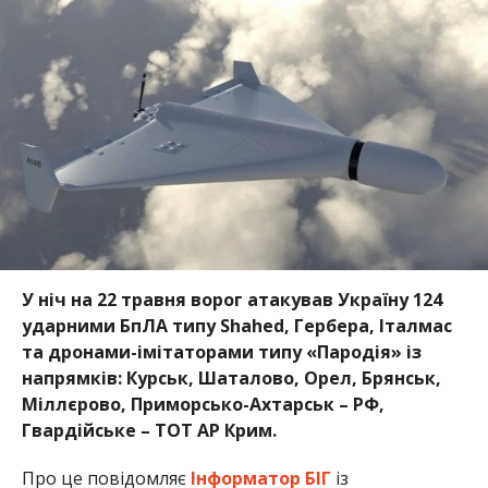
У ніч на 22 травня ворог атакував Україну 124
ударними БпЛА типу Shahed, Гербера, Італмас
та дронами-імітаторами типу «Пародія» із
напрямків: Курськ, Шаталово, Орел, Брянськ,
Міллєрово, Приморсько-Ахтарськ – РФ,
Гвардійське – ТОТ АР Крим.
Про це повідомляє
Інформатор БІГ
із