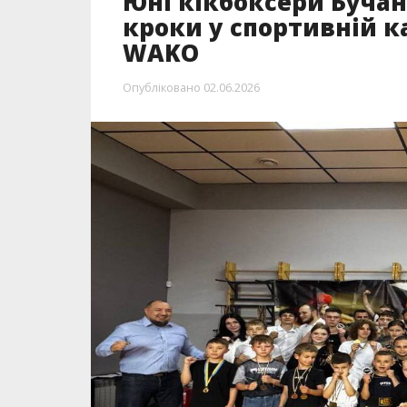
Юні кікбоксери Буча
кроки у спортивній ка
WAKO
Опубліковано
02.06.2026