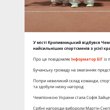
У місті Кропивницький відбувся Чемп
найсильніших спортсменів з усієї кра
Про це повідомляє
Інформатор БІГ
із 
Бучанську громаду на змаганнях предс
Попри невеликий склад команди, спор
та здобули низку нагород:
Чемпіонкою України стала Софія Зайце
Срібні нагороди вибороли Мартін Снєг