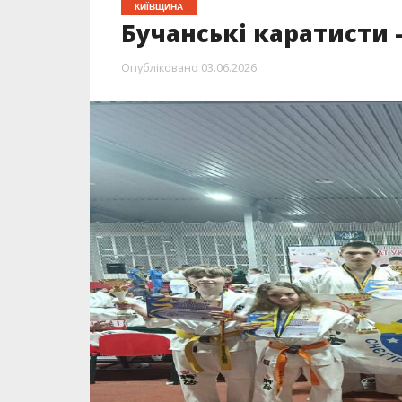
КИЇВЩИНА
Бучанські каратисти 
Опубліковано
03.06.2026