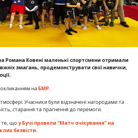
а Романа Ковені маленькі спортсмени отримали
вжніх змагань, продемонструвати свої навички,
ції.
покликанням на
БМР.
атмосфері. Учасники були відзначені нагородами та
сть, старання та прагнення до перемоги.
 те, що
у Бучі провели “Матч очікування” на
клих безвісти.