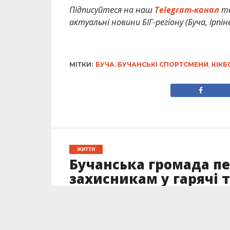
Підписуйтеся на наш
Telegram-канал
т
актуальні новини БІГ-регіону (Буча, Ірпін
МІТКИ:
БУЧА
,
БУЧАНСЬКІ СПОРТСМЕНИ
,
КІКБ
ЖИТТЯ
Бучанська громада п
захисникам у гарячі 
Опубліковано
02.06.2026