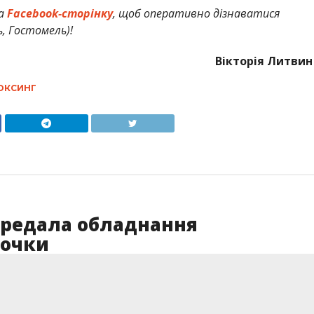
а
Facebook-сторінку
, щоб оперативно дізнаватися
ь, Гостомель)!
Вікторія Литвин
ОКСИНГ
ередала обладнання
точки