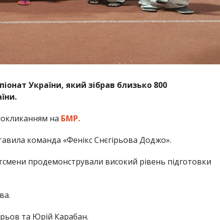
іонат України, який зібрав близько 800
їни.
покликанням на
БМР.
тавила команда «Фенікс Снєгірьова Доджо».
тсмени продемонстрували високий рівень підготовки
ва.
ірьов та Юрій Карабан.