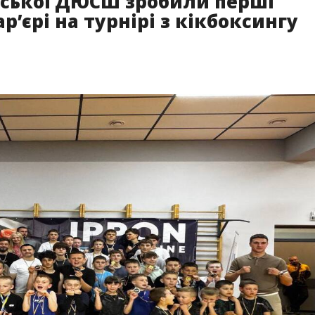
нської ДЮСШ зробили перші
р’єрі на турнірі з кікбоксингу