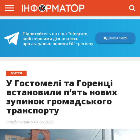
ГОЛОВНА
ВІЙНА
ЖИТТЯ
ВЛАДА
ГРОШІ
ТРЕШ
КИЇВЩИНА
БЛОГИ
КОРИСНЕ
ОБЛИЧЧЯ
ОГЛЯД
ПРО
ПРОЄКТ
ЖИТТЯ
У Гостомелі та Горенці
встановили п’ять нових
зупинок громадського
транспорту
Опубліковано
04.06.2026