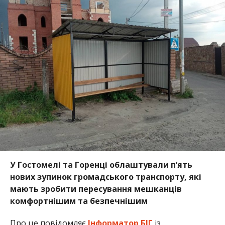
У Гостомелі та Горенці облаштували п’ять
нових зупинок громадського транспорту, які
мають зробити пересування мешканців
комфортнішим та безпечнішим
Про це повідомляє
Інформатор БІГ
із