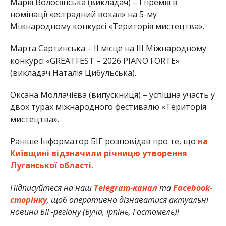
Марія Волосянська (викладач) – І премія в
номінації «естрадний вокал» на 5-му
Міжнародному конкурсі «Територія мистецтва».
Марта Сартинська – ІІ місце на ІІІ Міжнародному
конкурсі «GREATFEST – 2026 PIANO FORTE»
(викладач Наталія Цибульська).
Оксана Моллачієва (випускниця) – успішна участь у
двох турах міжнародного фестивалю «Територія
мистецтва».
Раніше Інформатор БІГ розповідав про те, що
на
Київщині відзначили річницю утворення
Луганської області.
Підписуйтеся на наш
Telegram-канал
та
Facebook-
сторінку
, щоб оперативно дізнаватися актуальні
новини БІГ-регіону (Буча, Ірпінь, Гостомель)!