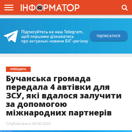
ГОЛОВНА
ВІЙНА
ЖИТТЯ
ВЛАДА
ГРОШІ
ТРЕШ
КИЇВЩИНА
БЛОГИ
КОРИСНЕ
ОБЛИЧЧЯ
ОГЛЯД
ПРО
ПРОЄКТ
КИЇВЩИНА
Бучанська громада
передала 4 автівки для
ЗСУ, які вдалося залучити
за допомогою
міжнародних партнерів
Опубліковано
06.06.2026