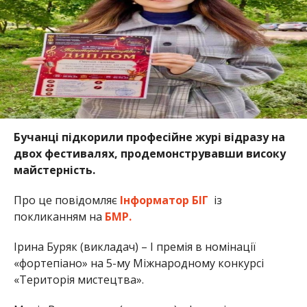
Бучанці підкорили професійне журі відразу на
двох фестивалях, продемонструвавши високу
майстерність.
Про це повідомляє
Інформатор БІГ
із
покликанням на
БМР.
Ірина Буряк (викладач) – І премія в номінації
«фортепіано» на 5-му Міжнародному конкурсі
«Територія мистецтва».