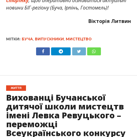
сторінку
, щоб оперативно дізнаватися актуальні
новини БІГ-регіону (Буча, Ірпінь, Гостомель)!
Вікторія Литвин
МІТКИ:
БУЧА
,
ВИПУСКНИКИ
,
МИСТЕЦТВО
ЖИТТЯ
Вихованці Бучанської
дитячої школи мистецтв
імені Левка Ревуцького –
переможці
Всеукраїнського конкурсу