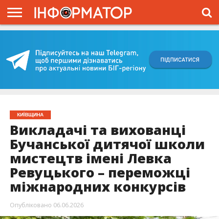
ГОЛОВНА
ВІЙНА
ЖИТТЯ
ВЛАДА
ГРОШІ
ТРЕШ
КИЇВЩИНА
БЛОГИ
КОРИСНЕ
ОБЛИЧЧЯ
ОГЛЯД
ПРО
ПРОЄКТ
КИЇВЩИНА
Викладачі та вихованці
Бучанської дитячої школи
мистецтв імені Левка
Ревуцького – переможці
міжнародних конкурсів
Опубліковано
06.06.2026