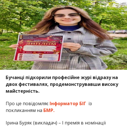
Бучанці підкорили професійне журі відразу на
двох фестивалях, продемонструвавши високу
майстерність.
Про це повідомляє
Інформатор БІГ
із
покликанням на
БМР.
Ірина Буряк (викладач) – І премія в номінації