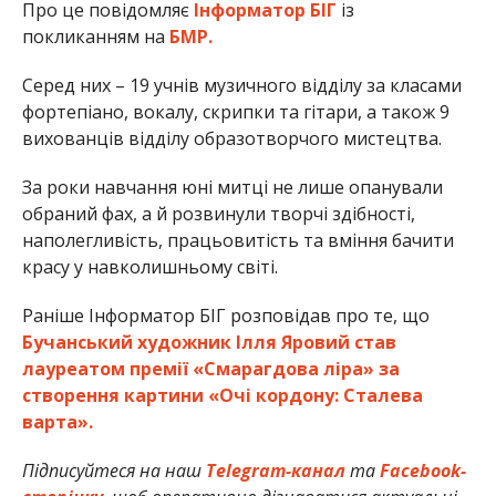
Про це повідомляє
Інформатор БІГ
із
покликанням на
БМР.
Серед них – 19 учнів музичного відділу за класами
фортепіано, вокалу, скрипки та гітари, а також 9
вихованців відділу образотворчого мистецтва.
За роки навчання юні митці не лише опанували
обраний фах, а й розвинули творчі здібності,
наполегливість, працьовитість та вміння бачити
красу у навколишньому світі.
Раніше Інформатор БІГ розповідав про те, що
Бучанський художник Ілля Яровий став
лауреатом премії «Смарагдова ліра» за
створення картини «Очі кордону: Сталева
варта».
Підписуйтеся на наш
Telegram-канал
та
Facebook-