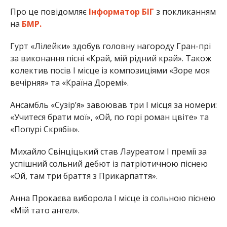
Про це повідомляє
Інформатор БІГ
з покликанням
на
БМР.
Гурт «Лілейки» здобув головну нагороду Гран-прі
за виконання пісні «Край, мій рідний край». Також
колектив посів І місце із композиціями «Зоре моя
вечірняя» та «Країна Доремі».
Ансамбль «Сузірʼя» завоював три І місця за номери:
«Учитеся брати мої», «Ой, по горі роман цвіте» та
«Попурі Скрябін».
Михайло Свінціцький став Лауреатом І премії за
успішний сольний дебют із патріотичною піснею
«Ой, там три браття з Прикарпаття».
Анна Прокаєва виборола І місце із сольною піснею
«Мій тато ангел».