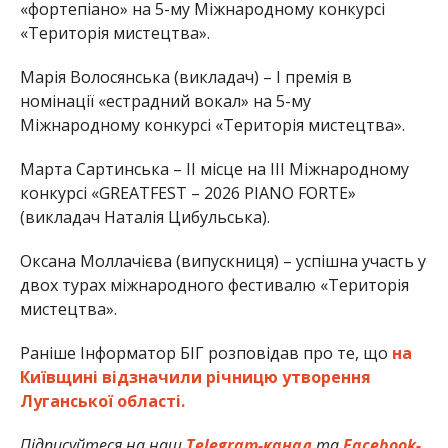
«фортепіано» на 5-му Міжнародному конкурсі
«Територія мистецтва».
Марія Волосянська (викладач) – І премія в
номінації «естрадний вокал» на 5-му
Міжнародному конкурсі «Територія мистецтва».
Марта Сартинська – ІІ місце на ІІІ Міжнародному
конкурсі «GREATFEST – 2026 PIANO FORTE»
(викладач Наталія Цибульська).
Оксана Моллачієва (випускниця) – успішна участь у
двох турах міжнародного фестивалю «Територія
мистецтва».
Раніше Інформатор БІГ розповідав про те, що
на
Київщині відзначили річницю утворення
Луганської області.
Підписуйтеся на наш
Telegram-канал
та
Facebook-