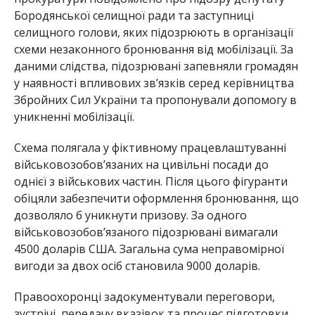
Бородянської селищної ради та заступниці
селищного голови, яких підозрюють в організації
схеми незаконного бронювання від мобілізації. За
даними слідства, підозрювані запевняли громадян
у наявності впливових зв’язків серед керівництва
Збройних Сил України та пропонували допомогу в
уникненні мобілізації.
Схема полягала у фіктивному працевлаштуванні
військовозобов’язаних на цивільні посади до
однієї з військових частин. Після цього фігуранти
обіцяли забезпечити оформлення бронювання, що
дозволяло б уникнути призову. За одного
військовозобов’язаного підозрювані вимагали
4500 доларів США. Загальна сума неправомірної
вигоди за двох осіб становила 9000 доларів.
Правоохоронці задокументували переговори,
зустрічі, передачу вказівок та процес підготовки