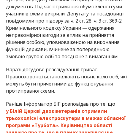
документів. Під час отримання обумовленої суми
учасників схеми викрили. Депутату та посадовиці
повідомили про підозру за ч. 2 ст. 28, ч. 3 ст. 369-2
Кримінального кодексу України — одержання
неправомірної вигоди за вплив на прийняття
рішення особою, уповноваженою на виконання
функцій держави, вчинене за попередньою
змовою групою осіб та поєднане з вимаганням.
Наразі досудове розслідування триває.
Правоохоронці встановлюють повне коло осіб, які
можуть бути причетними до функціонування
протиправної схеми.
Раніше Інформатор БІГ розповідав про те, що
у Білій Церкві двоє ветеранів отримали
трьохколісні електроскутери в межах обласної
програми «Турбота». Керівництво області
заявило про те, що в планах закупівля ще