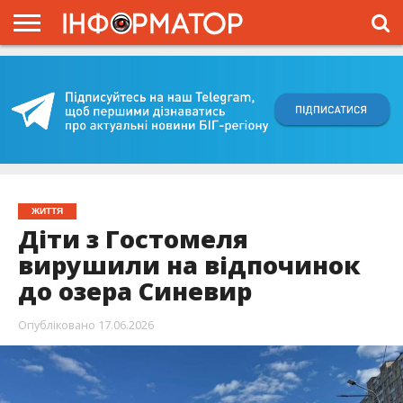
ГОЛОВНА
ВІЙНА
ЖИТТЯ
ВЛАДА
ГРОШІ
ТРЕШ
КИЇВЩИНА
БЛОГИ
КОРИСНЕ
ОБЛИЧЧЯ
ОГЛЯД
ПРО
ПРОЄКТ
ЖИТТЯ
Діти з Гостомеля
вирушили на відпочинок
до озера Синевир
Опубліковано
17.06.2026