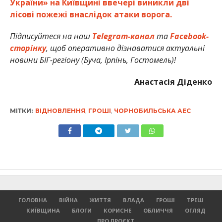
України» на Київщині ввечері виникли дві
лісові пожежі внаслідок атаки ворога.
Підписуйтеся на наш
Telegram-канал
та
Facebook-
сторінку
, щоб оперативно дізнаватися актуальні
новини БІГ-регіону (Буча, Ірпінь, Гостомель)!
Анастасія Діденко
МІТКИ:
ВІДНОВЛЕННЯ
,
ГРОШІ
,
ЧОРНОБИЛЬСЬКА АЕС
ГОЛОВНА
ВІЙНА
ЖИТТЯ
ВЛАДА
ГРОШІ
ТРЕШ
КИЇВЩИНА
БЛОГИ
КОРИСНЕ
ОБЛИЧЧЯ
ОГЛЯД
ПРО ПРОЄКТ