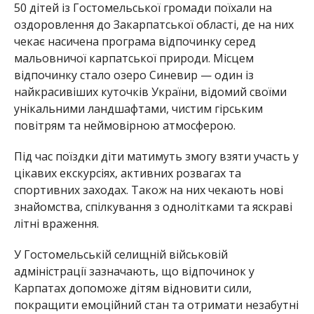
50 дітей із Гостомельської громади поїхали на
оздоровлення до Закарпатської області, де на них
чекає насичена програма відпочинку серед
мальовничої карпатської природи. Місцем
відпочинку стало озеро Синевир — один із
найкрасивіших куточків України, відомий своїми
унікальними ландшафтами, чистим гірським
повітрям та неймовірною атмосферою.
Під час поїздки діти матимуть змогу взяти участь у
цікавих екскурсіях, активних розвагах та
спортивних заходах. Також на них чекають нові
знайомства, спілкування з однолітками та яскраві
літні враження.
У Гостомельській селищній військовій
адміністрації зазначають, що відпочинок у
Карпатах допоможе дітям відновити сили,
покращити емоційний стан та отримати незабутні