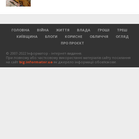
ГОЛОВНА
ВІЙНА
ЖИТТЯ
ВЛАДА
ГРОШІ
ТРЕШ
КИЇВЩИНА
БЛОГИ
КОРИСНЕ
ОБЛИЧЧЯ
ОГЛЯД
ПРО ПРОЄКТ
© 2007-2022 Інформатор - інтернет-видання.
При повному або частковому використанні матеріалів сайту посилання
на сайт
big.informator.ua
як джерело інформації обов'язкове.