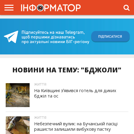
ГОЛОВНА
ВІЙНА
ЖИТТЯ
ВЛАДА
ГРОШІ
ТРЕШ
КИЇВЩИНА
БЛОГИ
КОРИСНЕ
ОБЛИЧЧЯ
ОГЛЯД
ПРО
ПРОЄКТ
НОВИНИ НА ТЕМУ: "БДЖОЛИ"
ЖИТТЯ
На Київщині зʼявився готель для диких
бджіл та ос
ЖИТТЯ
Небезпечний вулик: на Бучанській пасіці
рашисти залишили вибухову пастку