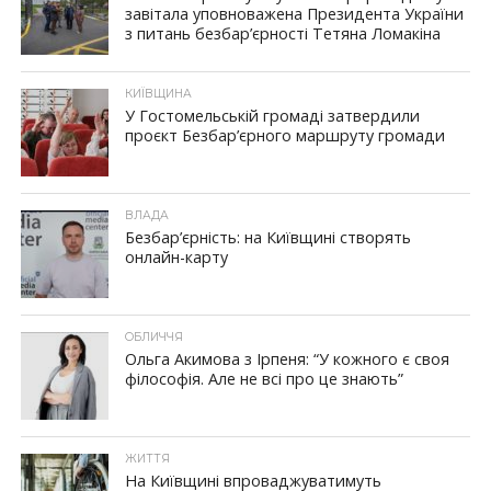
завітала уповноважена Президента України
з питань безбар’єрності Тетяна Ломакіна
КИЇВЩИНА
У Гостомельській громаді затвердили
проєкт Безбар’єрного маршруту громади
ВЛАДА
Безбар’єрність: на Київщині створять
онлайн-карту
ОБЛИЧЧЯ
Ольга Акимова з Ірпеня: “У кожного є своя
філософія. Але не всі про це знають”
ЖИТТЯ
На Київщині впроваджуватимуть