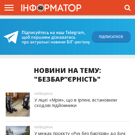
ГОЛОВНА
ВІЙНА
ЖИТТЯ
ВЛАДА
ГРОШІ
ТРЕШ
КИЇВЩИНА
БЛОГИ
КОРИСНЕ
ОБЛИЧЧЯ
ОГЛЯД
ПРО
ПРОЄКТ
НОВИНИ НА ТЕМУ:
"БЕЗБАР”ЄРНІСТЬ"
КИЇВЩИНА
У ліцеї «Мрія», що в Ірпені, встановили
сходові підйомники
КИЇВЩИНА
У межах проєкту «Рух без бар’єрів» до Бучі