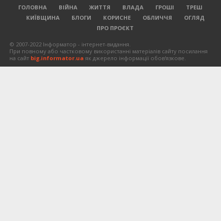
ГОЛОВНА
ВІЙНА
ЖИТТЯ
ВЛАДА
ГРОШІ
ТРЕШ
КИЇВЩИНА
БЛОГИ
КОРИСНЕ
ОБЛИЧЧЯ
ОГЛЯД
ПРО ПРОЄКТ
© 2007-2022 Інформатор - інтернет-видання.
При повному або частковому використанні матеріалів сайту посилання
на сайт
big.informator.ua
як джерело інформації обов'язкове.