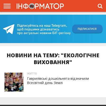
ГОЛОВНА
ВІЙНА
ЖИТТЯ
ВЛАДА
ГРОШІ
ТРЕШ
КИЇВЩИНА
БЛОГИ
КОРИСНЕ
ОБЛИЧЧЯ
ОГЛЯД
ПРО
ПРОЄКТ
НОВИНИ НА ТЕМУ: "ЕКОЛОГІЧНЕ
ВИХОВАННЯ"
ЖИТТЯ
Гаврилівські дошкільнята відзначили
Всесвітній день Землі