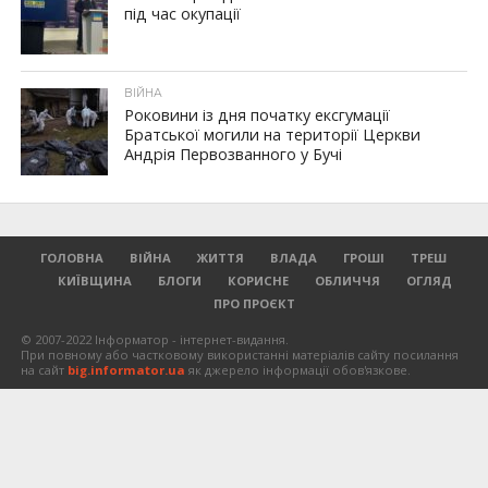
під час окупації
ВІЙНА
Роковини із дня початку ексгумації
Братської могили на території Церкви
Андрія Первозванного у Бучі
ГОЛОВНА
ВІЙНА
ЖИТТЯ
ВЛАДА
ГРОШІ
ТРЕШ
КИЇВЩИНА
БЛОГИ
КОРИСНЕ
ОБЛИЧЧЯ
ОГЛЯД
ПРО ПРОЄКТ
© 2007-2022 Інформатор - інтернет-видання.
При повному або частковому використанні матеріалів сайту посилання
на сайт
big.informator.ua
як джерело інформації обов'язкове.