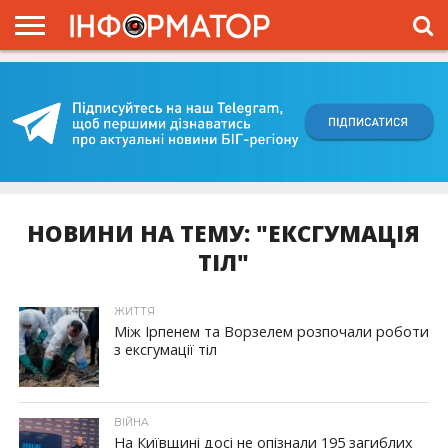
ГОЛОВНА
ВІЙНА
ЖИТТЯ
ВЛАДА
ГРОШІ
ТРЕШ
КИЇВЩИНА
БЛОГИ
КОРИСНЕ
ОБЛИЧЧЯ
ОГЛЯД
ПРО
ПРОЄКТ
НОВИНИ НА ТЕМУ: "ЕКСГУМАЦІЯ
ТІЛ"
ЖИТТЯ
Між Ірпенем та Ворзелем розпочали роботи
з ексгумації тіл
ВІЙНА
На Київщині досі не опізнали 195 загиблих