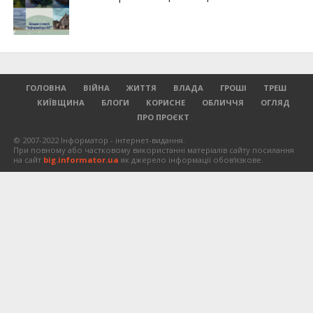
ГОЛОВНА
ВІЙНА
ЖИТТЯ
ВЛАДА
ГРОШІ
ТРЕШ
КИЇВЩИНА
БЛОГИ
КОРИСНЕ
ОБЛИЧЧЯ
ОГЛЯД
ПРО ПРОЄКТ
© 2007-2022 Інформатор - інтернет-видання.
При повному або частковому використанні матеріалів сайту посилання
на сайт
big.informator.ua
як джерело інформації обов'язкове.