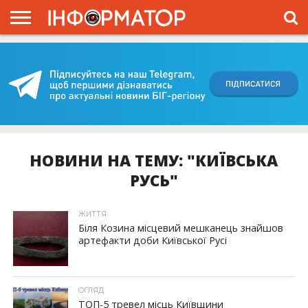
ГОЛОВНА
ВІЙНА
ЖИТТЯ
ВЛАДА
ГРОШІ
ТРЕШ
КИЇВЩИНА
БЛОГИ
КОРИСНЕ
ОБЛИЧЧЯ
ОГЛЯД
ПРО
ПРОЄКТ
НОВИНИ НА ТЕМУ: "КИЇВСЬКА
РУСЬ"
ЖИТТЯ
Біля Козина місцевий мешканець знайшов
артефакти доби Київської Русі
ОГЛЯД
ТОП-5 тревел місць Київщини