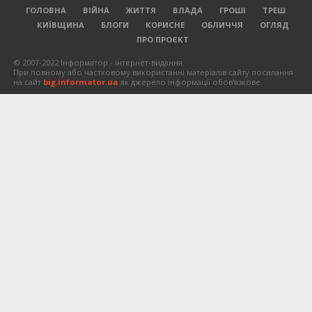
ГОЛОВНА
ВІЙНА
ЖИТТЯ
ВЛАДА
ГРОШІ
ТРЕШ
КИЇВЩИНА
БЛОГИ
КОРИСНЕ
ОБЛИЧЧЯ
ОГЛЯД
ПРО ПРОЄКТ
© 2007-2022 Інформатор - інтернет-видання.
При повному або частковому використанні матеріалів сайту посилання
на сайт
big.informator.ua
як джерело інформації обов'язкове.