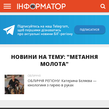
ГОЛОВНА
ВІЙНА
ЖИТТЯ
ВЛАДА
ГРОШІ
ТРЕШ
КИЇВЩИНА
БЛОГИ
КОРИСНЕ
ОБЛИЧЧЯ
ОГЛЯД
ПРО
ПРОЄКТ
НОВИНИ НА ТЕМУ: "МЕТАННЯ
МОЛОТА"
ОБЛИЧЧЯ
ОБЛИЧЧЯ РЕГІОНУ: Катерина Бєляєва —
кінологиня з гирею в руках