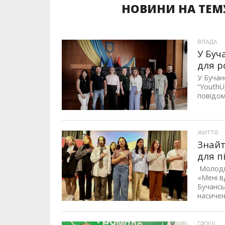
НОВИНИ НА ТЕМ
ВЛАДА
У Буч
для р
У Бучан
“YouthU
повідом
ЖИТТЯ
Знайт
для п
Молодь
«Мені в
Бучансь
насичени
ГРОШІ