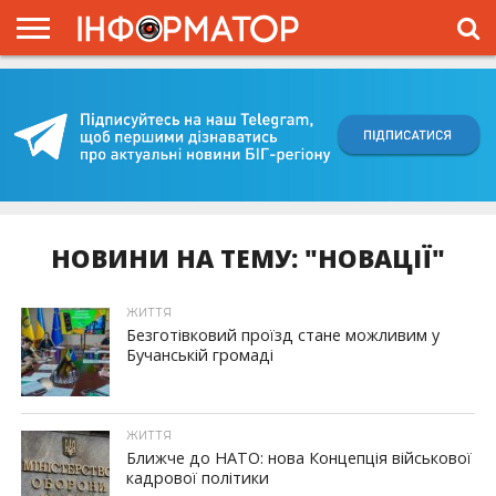
ГОЛОВНА
ВІЙНА
ЖИТТЯ
ВЛАДА
ГРОШІ
ТРЕШ
КИЇВЩИНА
БЛОГИ
КОРИСНЕ
ОБЛИЧЧЯ
ОГЛЯД
ПРО
ПРОЄКТ
НОВИНИ НА ТЕМУ: "НОВАЦІЇ"
ЖИТТЯ
Безготівковий проїзд стане можливим у
Бучанській громаді
ЖИТТЯ
Ближче до НАТО: нова Концепція військової
кадрової політики