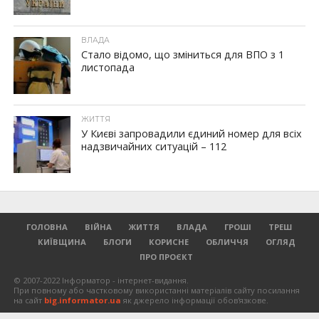
ВЛАДА
Стало відомо, що зміниться для ВПО з 1
листопада
ЖИТТЯ
У Києві запровадили єдиний номер для всіх
надзвичайних ситуацій – 112
ГОЛОВНА
ВІЙНА
ЖИТТЯ
ВЛАДА
ГРОШІ
ТРЕШ
КИЇВЩИНА
БЛОГИ
КОРИСНЕ
ОБЛИЧЧЯ
ОГЛЯД
ПРО ПРОЄКТ
© 2007-2022 Інформатор - інтернет-видання.
При повному або частковому використанні матеріалів сайту посилання
на сайт
big.informator.ua
як джерело інформації обов'язкове.