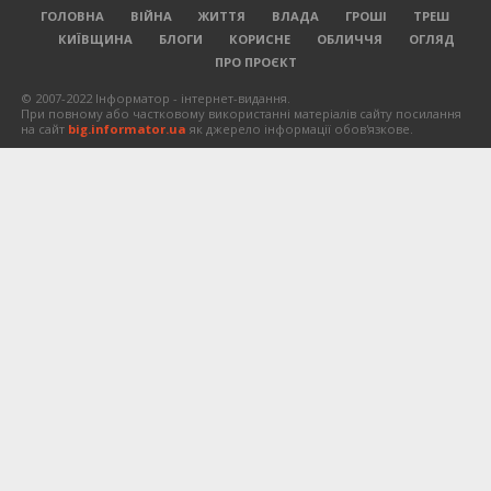
ГОЛОВНА
ВІЙНА
ЖИТТЯ
ВЛАДА
ГРОШІ
ТРЕШ
КИЇВЩИНА
БЛОГИ
КОРИСНЕ
ОБЛИЧЧЯ
ОГЛЯД
ПРО ПРОЄКТ
© 2007-2022 Інформатор - інтернет-видання.
При повному або частковому використанні матеріалів сайту посилання
на сайт
big.informator.ua
як джерело інформації обов'язкове.