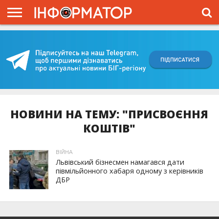
ГОЛОВНА
ВІЙНА
ЖИТТЯ
ВЛАДА
ГРОШІ
ТРЕШ
КИЇВЩИНА
БЛОГИ
КОРИСНЕ
ОБЛИЧЧЯ
ОГЛЯД
ПРО
ПРОЄКТ
НОВИНИ НА ТЕМУ: "ПРИСВОЄННЯ
КОШТІВ"
ВІЙНА
Львівський бізнесмен намагався дати
півмільйонного хабаря одному з керівників
ДБР