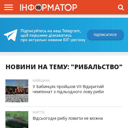
ГОЛОВНА
ВІЙНА
ЖИТТЯ
ВЛАДА
ГРОШІ
ТРЕШ
КИЇВЩИНА
БЛОГИ
КОРИСНЕ
ОБЛИЧЧЯ
ОГЛЯД
ПРО
ПРОЄКТ
НОВИНИ НА ТЕМУ: "РИБАЛЬСТВО"
КИЇВЩИНА
У Бабинцях пройшов VII Відкритий
чемпіонат з підльодного лову риби
ЖИТТЯ
Відсьогодні рибу ловити не можна