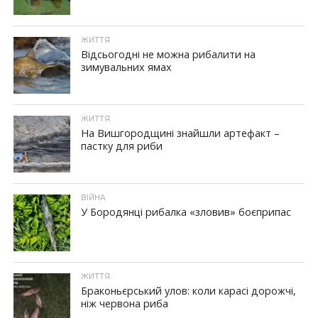
ЖИТТЯ
Відсьогодні не можна рибалити на
зимувальних ямах
ЖИТТЯ
На Вишгородщині знайшли артефакт –
пастку для риби
ВІЙНА
У Бородянці рибалка «зловив» боєприпас
ЖИТТЯ
Браконьєрський улов: коли карасі дорожчі,
ніж червона риба