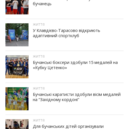
бучанець
ЖИТТЯ
У Клавдієво-Тарасово відкриють
адаптивний спортклуб
ЖИТТЯ
Бучанські боксери здобули 15 медалей на
«Кубку Цетенко»
ЖИТТЯ
Бучанські каратисти здобули вісім медалей
на “Західному кордоні”
ЖИТТЯ
Для бучанських дітей організували