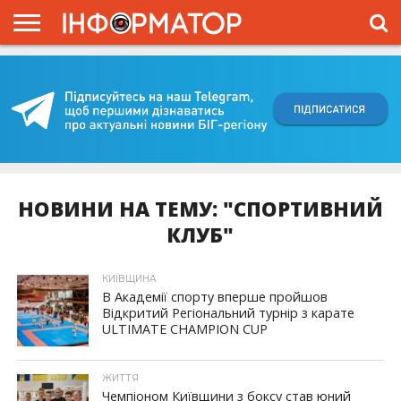
ГОЛОВНА
ВІЙНА
ЖИТТЯ
ВЛАДА
ГРОШІ
ТРЕШ
КИЇВЩИНА
БЛОГИ
КОРИСНЕ
ОБЛИЧЧЯ
ОГЛЯД
ПРО
ПРОЄКТ
НОВИНИ НА ТЕМУ: "СПОРТИВНИЙ
КЛУБ"
КИЇВЩИНА
В Академії спорту вперше пройшов
Відкритий Регіональний турнір з карате
ULTIMATE CHAMPION CUP
ЖИТТЯ
Чемпіоном Київщини з боксу став юний