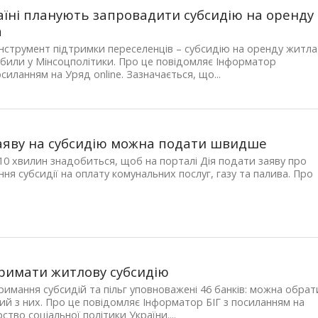
аїні планують запровадити субсидію на оренду
а
нструмент підтримки переселенців – субсидію на оренду житла
били у Мінсоцполітики. Про це повідомляє Інформатор
осиланням на Уряд online. Зазначається, що...
заяву на субсидію можна подати швидше
10 хвилин знадобиться, щоб на порталі Дія подати заяву про
ня субсидії на оплату комунальних послуг, газу та палива. Про
римати житлову субсидію
имання субсидій та пільг уповноважені 46 банків: можна обрат
ий з них. Про це повідомляє Інформатор БІГ з посиланням на
рство соціальної політики України....