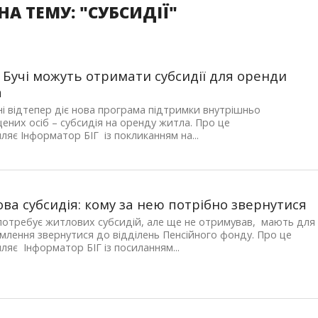
А ТЕМУ: "СУБСИДІЇ"
 Бучі можуть отримати субсидії для оренди
а
ні відтепер діє нова програма підтримки внутрішньо
ених осіб – субсидія на оренду житла. Про це
ляє Інформатор БІГ із покликанням на...
ва субсидія: кому за нею потрібно звернутися
 потребує житлових субсидій, але ще не отримував, мають для
млення звернутися до відділень Пенсійного фонду. Про це
ляє Інформатор БІГ із посиланням...