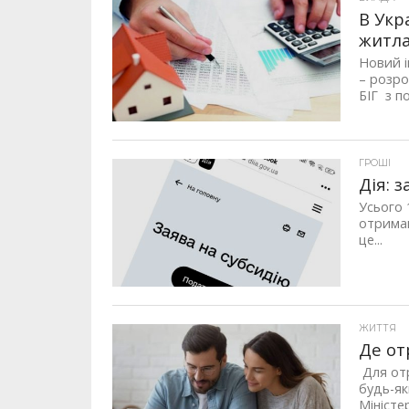
В Укр
житл
Новий і
– розро
БІГ з п
ГРОШІ
Дія: 
Усього 
отриман
це...
ЖИТТЯ
Де от
Для отр
будь-як
Міністе