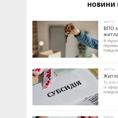
НОВИНИ Н
ЖИТТЯ
ВПО з
житл
В Украї
переміщ
повідом
ЖИТТЯ
Житло
Ті, хто
їх офор
повідом
ВЛАДА