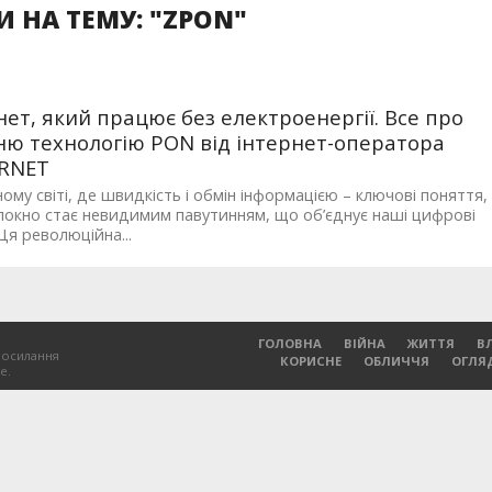
 НА ТЕМУ: "ZPON"
нет, який працює без електроенергії. Все про
ню технологію PON від інтернет-оператора
RNET
ному світі, де швидкість і обмін інформацією – ключові поняття,
окно стає невидимим павутинням, що об’єднує наші цифрові
Ця революційна...
ГОЛОВНА
ВІЙНА
ЖИТТЯ
В
посилання
КОРИСНЕ
ОБЛИЧЧЯ
ОГЛЯ
е.