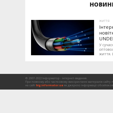
НОВИНИ
ЖИТТЯ
Інтер
новіт
UNDE
У сучас
оптовол
життя. 
© 2007-2022 Інформатор - інтернет-видання.
При повному або частковому використанні матеріалів сайту 
на сайт
big.informator.ua
як джерело інформації обов'язков