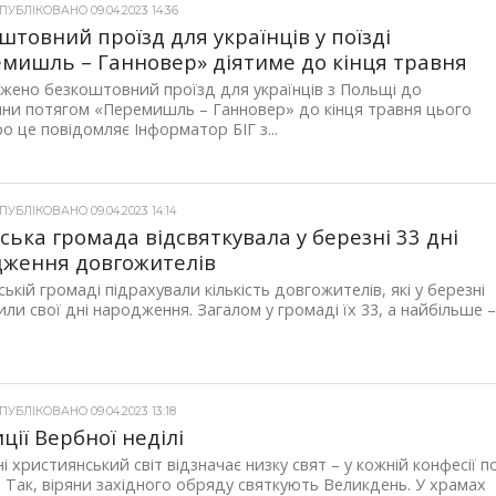
УБЛІКОВАНО 09.04.2023 14:36
штовний проїзд для українців у поїзді
мишль – Ганновер» діятиме до кінця травня
ено безкоштовний проїзд для українців з Польщі до
ни потягом «Перемишль – Ганновер» до кінця травня цього
ро це повідомляє Інформатор БІГ з...
УБЛІКОВАНО 09.04.2023 14:14
ська громада відсвяткувала у березні 33 дні
дження довгожителів
ській громаді підрахували кількість довгожителів, які у березні
или свої дні народження. Загалом у громаді їх 33, а найбільше 
УБЛІКОВАНО 09.04.2023 13:18
ції Вербної неділі
і християнський світ відзначає низку свят – у кожній конфесії п
. Так, віряни західного обряду святкують Великдень. У храмах