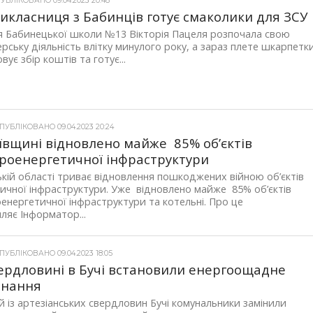
УБЛІКОВАНО 09.04.2023 20:48
икласниця з Бабинців готує смаколики для ЗСУ
 Бабинецької школи №13 Вікторія Пацеля розпочала свою
рську діяльність влітку минулого року, а зараз плете шкарпетки
вує збір коштів та готує...
УБЛІКОВАНО 09.04.2023 20:24
ївщині відновлено майже 85% об’єктів
роенергетичної інфраструктури
ькій області триває відновлення пошкоджених війною об’єктів
ичної інфраструктури. Уже відновлено майже 85% об’єктів
енергетичної інфраструктури та котельні. Про це
ляє Інформатор...
УБЛІКОВАНО 09.04.2023 18:05
ердловині в Бучі встановили енергоощадне
днання
й із артезіанських свердловин Бучі комунальники замінили