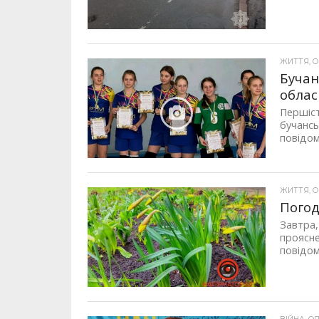
ЖИТТЯ, ОП
Бучан
облас
Першіст
бучансь
повідом
ЖИТТЯ, ОП
Погод
Завтра,
проясне
повідом