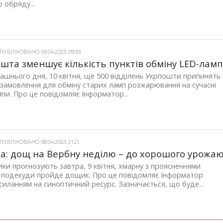
о обряду...
УБЛІКОВАНО 09.04.2023 09:55
шта зменшує кількість пунктів обміну LED-лам
рашнього дня, 10 квітня, ще 500 відділень Укрпошти припинять
замовлення для обміну старих ламп розжарювання на сучасні
пи. Про це повідомляє Інформатор...
УБЛІКОВАНО 08.04.2023 21:21
а: дощ на Вербну неділю – до хорошого урожа
ки прогнозують завтра, 9 квітня, хмарну з проясненнями
, подекуди пройде дощик. Про це повідомляє Інформатор
осиланням на синоптичний ресурс. Зазначається, що буде...