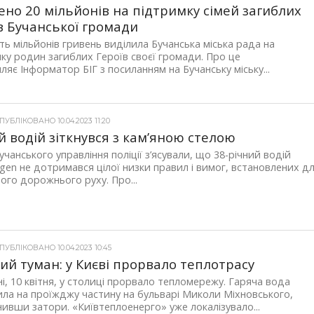
ено 20 мільйонів на підтримку сімей загиблих
в Бучанської громади
ь мільйонів гривень виділила Бучанська міська рада на
ку родин загиблих Героїв своєї громади. Про це
ляє Інформатор БІГ з посиланням на Бучанську міську...
УБЛІКОВАНО 10.04.2023 11:20
й водій зіткнувся з кам’яною стелою
Бучанського управління поліції з’ясували, що 38-річний водій
gen не дотримався цілої низки правил і вимог, встановлених д
ого дорожнього руху. Про...
УБЛІКОВАНО 10.04.2023 10:45
ий туман: у Києві прорвало теплотрасу
і, 10 квітня, у столиці прорвало тепломережу. Гаряча вода
ла на проїжджу частину на бульварі Миколи Міхновського,
ивши затори. «Київтеплоенерго» уже локалізувало...