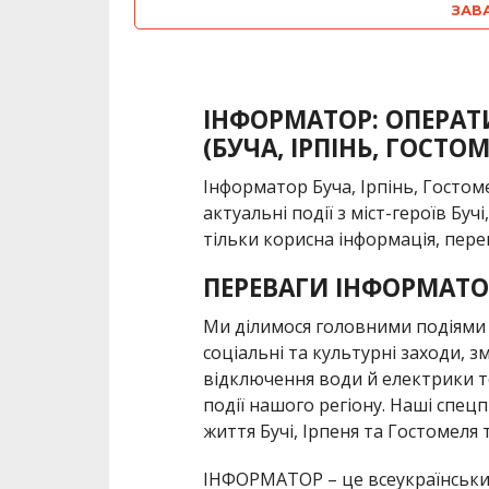
ЗАВ
ІНФОРМАТОР: ОПЕРАТ
(БУЧА, ІРПІНЬ, ГОСТО
Інформатор Буча, Ірпінь, Госто
актуальні події з міст-героїв Буч
тільки корисна інформація, пере
ПЕРЕВАГИ ІНФОРМАТО
Ми ділимося головними подіями «
соціальні та культурні заходи, з
відключення води й електрики т
події нашого регіону. Наші спец
життя Бучі, Ірпеня та Гостомеля та
ІНФОРМАТОР – це всеукраїнський 