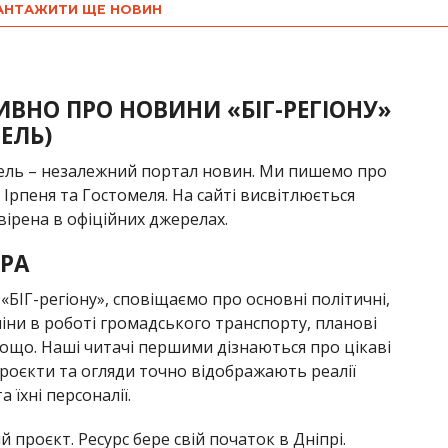
АНТАЖИТИ ЩЕ НОВИН
ИВНО ПРО НОВИНИ «БІГ-РЕГІОНУ»
МЕЛЬ)
мель – незалежний портал новин. Ми пишемо про
і, Ірпеня та Гостомеля. На сайті висвітлюється
вірена в офіційних джерелах.
РА
БІГ-регіону», сповіщаємо про основні політичні,
міни в роботі громадського транспорту, планові
ощо. Наші читачі першими дізнаються про цікаві
проєкти та огляди точно відображають реалії
 їхні персоналії.
проєкт. Ресурс бере свій початок в Дніпрі.