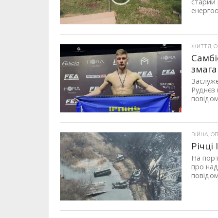
старий 
енергоо
ЖИТТЯ, ОП
Самбі
змага
Заслуже
Руднєв 
повідом
ВІЙНА, ОП
Річці
На порт
про над
повідом