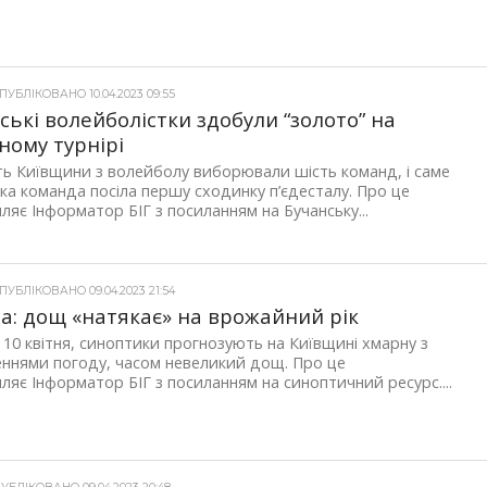
УБЛІКОВАНО 10.04.2023 09:55
ські волейболістки здобули “золото” на
ному турнірі
ь Київщини з волейболу виборювали шість команд, і саме
ка команда посіла першу сходинку п’єдесталу. Про це
ляє Інформатор БІГ з посиланням на Бучанську...
УБЛІКОВАНО 09.04.2023 21:54
а: дощ «натякає» на врожайний рік
 10 квітня, синоптики прогнозують на Київщині хмарну з
ннями погоду, часом невеликий дощ. Про це
ляє Інформатор БІГ з посиланням на синоптичний ресурс....