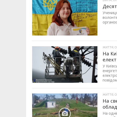
ВІЙНА, ОП
Десят
Учениця
волонте
організо
ЖИТТЯ, ОП
На Ки
елект
У Київс
енергет
електро
повідом
ЖИТТЯ, ОП
На св
обла
На одні