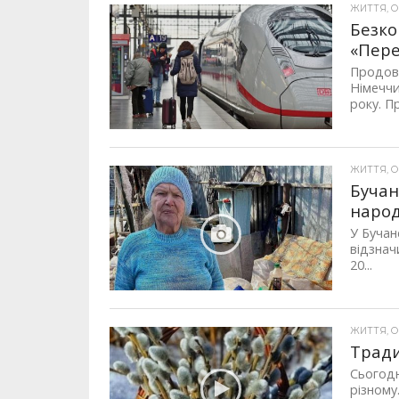
ЖИТТЯ, ОП
Безко
«Пере
Продовж
Німеччи
року. П
ЖИТТЯ, ОП
Бучан
наро
У Бучан
відзнач
20...
ЖИТТЯ, ОП
Тради
Сьогодн
різному