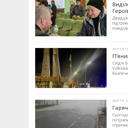
Виділ
Герої
Двадцят
підтрим
повідом
ЖИТТЯ, ОП
П’яни
Слідчі 
Volkswa
безпечн
ЖИТТЯ, ОП
Гаряч
Сьогодн
потрапи
спричин