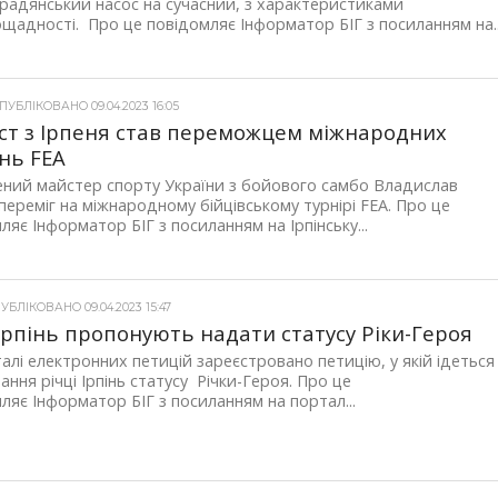
радянський насос на сучасний, з характеристиками
щадності. Про це повідомляє Інформатор БІГ з посиланням на..
УБЛІКОВАНО 09.04.2023 16:05
ст з Ірпеня став переможцем міжнародних
нь FEA
ний майстер спорту України з бойового самбо Владислав
переміг на міжнародному бійцівському турнірі FEA. Про це
ляє Інформатор БІГ з посиланням на Ірпінську...
УБЛІКОВАНО 09.04.2023 15:47
 Ірпінь пропонують надати статусу Ріки-Героя
алі електронних петицій зареєстровано петицію, у якій ідеться
ання річці Ірпінь статусу Річки-Героя. Про це
ляє Інформатор БІГ з посиланням на портал...