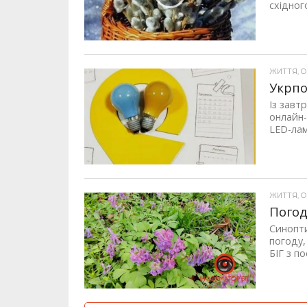
східног
ЖИТТЯ, ОП
Укрпо
Із завт
онлайн-
LED-лам
ЖИТТЯ, ОП
Погод
Синопти
погоду
БІГ з п