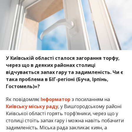
У Київській області сталося загорання торфу,
через що в деяких районах столиці
відчувається запах гару та задимленість. Чи є
така проблема в БІГ-регіоні (Буча, Ірпінь,
Гостомель)»?
Як повідомляє
Інформатор
з посиланням на
Київську міську раду
, у Вишгородському районі
Київської області горять торфʼяники, через що у
столиці стоїть запах гару і можна навіть побачити
задимленість. Міська рада закликає киян, а