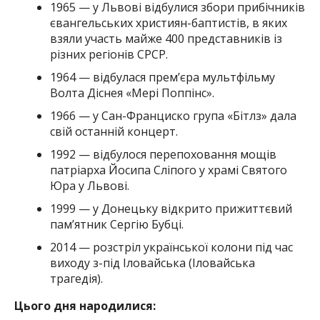
1965 — у Львові відбулися збори прибічників
євангельських християн-баптистів, в яких
взяли участь майже 400 представників із
різних регіонів СРСР.
1964 — відбулася прем’єра мультфільму
Волта Діснея «Мері Поппінс».
1966 — у Сан-Франциско група «Бітлз» дала
свій останній концерт.
1992 — відбулося перепоховання мощів
патріарха Йосипа Сліпого у храмі Святого
Юра у Львові.
1999 — у Донецьку відкрито прижиттєвий
пам’ятник Сергію Бубці.
2014 — розстріл української колони під час
виходу з-під Іловайська (Іловайська
трагедія).
Цього дня народилися: