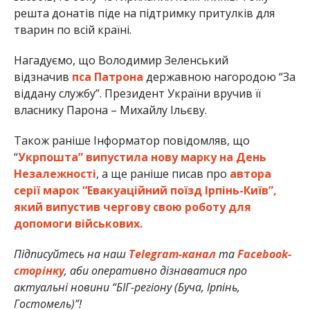
решта донатів піде на підтримку притулків для
тварин по всій країні.
Нагадуємо, що Володимир Зеленський
відзначив
пса Патрона
державною нагородою “За
віддану службу”. Президент України вручив її
власнику Парона – Михайлу Ільєву.
Також раніше Інформатор повідомляв, що
“
Укрпошта” випустила нову марку на День
Незалежності
, а ще раніше писав про
автора
серії марок “Евакуаційний поїзд Ірпінь-Київ”,
який випустив чергову свою роботу для
допомоги військових.
Підписуйтесь на наш
Telegram-канал
та
Facebook-
сторінку
, аби оперативно дізнаватися про
актуальні новини “БІГ-регіону (Буча, Ірпінь,
Гостомель)”!