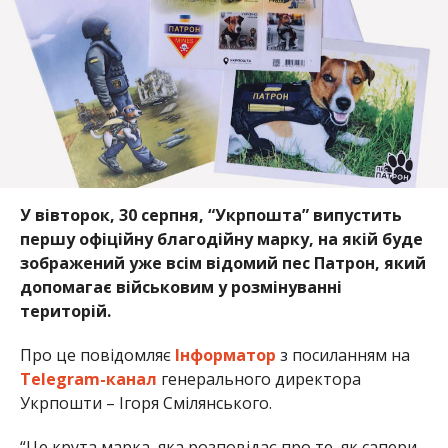
У вівторок, 30 серпня, “Укрпошта” випустить
першу офіційну благодійну марку, на якій буде
зображений уже всім відомий пес Патрон, який
допомагає військовим у розмінуванні
територій.
Про це повідомляє
Інформатор
з посиланням на
Telegram-канал
генерального директора
Укрпошти – Ігоря Смілянського.
“Це крута марка, яка розповідає про те, як cапери,