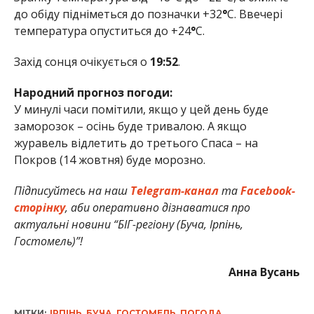
до обіду підніметься до позначки +32
°
С. Ввечері
температура опуститься до +24
°
С.
Захід сонця очікується о
19:52
.
Народний прогноз погоди:
У минулі часи помітили, якщо у цей день буде
заморозок – осінь буде тривалою. А якщо
журавель відлетить до третього Спаса – на
Покров (14 жовтня) буде морозно.
Підписуйтесь на наш
Telegram-канал
та
Facebook-
сторінку
, аби оперативно дізнаватися про
актуальні новини “БІГ-регіону (Буча, Ірпінь,
Гостомель)”!
Анна Вусань
МІТКИ:
ІРПІНЬ
,
БУЧА
,
ГОСТОМЕЛЬ
,
ПОГОДА