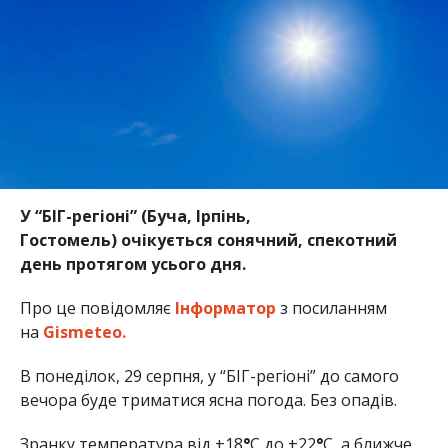
У “БІГ-регіоні” (Буча, Ірпінь,
Гостомель) очікується сонячний, спекотний
день протягом усього дня.
Про це повідомляє
Інформатор
з посиланням
на
Gismeteo.
В понеділок, 29 серпня, у “БІГ-регіоні” до самого
вечора буде триматися ясна погода. Без опадів.
Зранку температура від +18
°
С до +22
°
С, а ближче