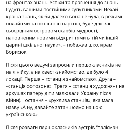
на фронтах знань. Успіхи та прагнення до знань
будуть вашими постійними супутниками. Нехай
країна знань, як би далеко вона не була, в режимі
онлайн чи за шкільною партою, буде для вас
своєрідним островом скарбів мудрості,
наповненим новими відкриттями в тій чи іншій
царині шкільної науки», – побажав школярам
Борисюк.
Після цього ведучі запросили першокласників не
на лінійку, а на квест-знайомство, де було 4
локації. Перша – «станція знайомство». Друга –
«станція фотозона». Третя – «станція художня» ( на
аркушах паперу діти малювали Україну після
війни). І остання – «рухлива станція», яка мала
назву «А ну, давайте затанцюємо нашою
українською».
Після розваги першокласників зустрів “талісман