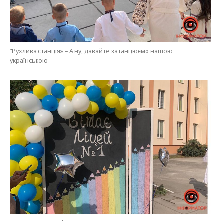
“Рухлива станція» – А ну, давайте затанцюємо нашою
українською