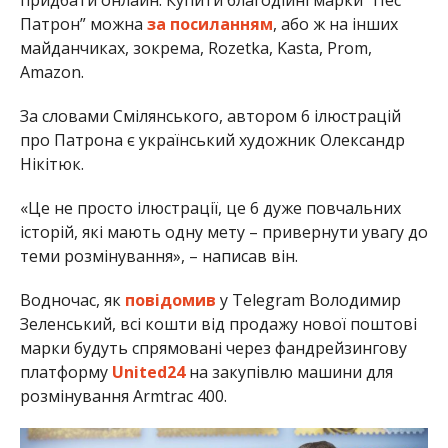
придбати онлайн. Купити благодійні марки “Пес
Патрон” можна
за посиланням
, або ж на інших
майданчиках, зокрема, Rozetka, Kasta, Prom,
Amazon.
За словами Смілянського, автором 6 ілюстрацій
про Патрона є український художник Олександр
Нікітюк.
«Це не просто ілюстрації, це 6 дуже повчальних
історій, які мають одну мету – привернути увагу до
теми розмінування», – написав він.
Водночас, як
повідомив
у Telegram Володимир
Зеленський, всі кошти від продажу нової поштові
марки будуть спрямовані через фандрейзингову
платформу
United24
на закупівлю машини для
розмінування Armtrac 400.