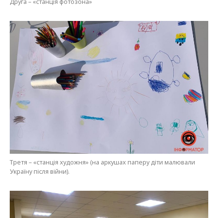
Друга – «станція фотозона»
Третя – «станція художня» (на аркушах паперу діти малювали
Україну після війни).