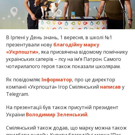
В Ірпені у День знань, 1 вересня, в школі №1
презентували нову
благодійну марку
«Укрпошти»
, яка присвячена відомому помічнику
українських саперів – псу на ім’я Патрон. Самого
чотирилапого героя також показали школярам.
Як повідомляє
Інформатор
, про це директор
компанії «Укрпошта» Ігор Смілянський
написав
у
Telegram.
На презентації був також присутній президент
України
Володимир Зеленський
.
Смілянський також додав, що марку можна також