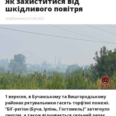
Як захиститися від
шкідливого повітря
Опубліковано
01.09.2022
1 вересня, в Бучанському та Вишгородському
районах рятувальники гасять торф’яні пожежі.
“БІГ-регіон (Буча, Ірпінь, Гостомель)” затягнуло
смогом, а також відчувається сильний запах