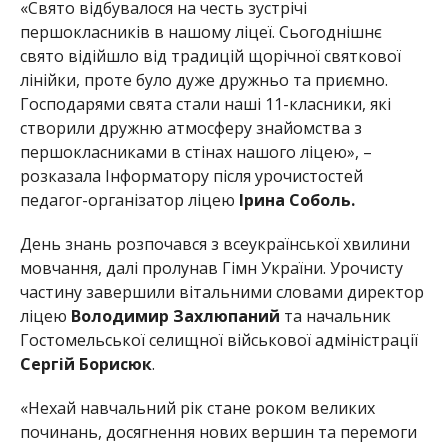
«Свято відбувалося на честь зустрічі
першокласників в нашому ліцеї. Сьогоднішнє
свято відійшло від традицій щорічної святкової
лінійки, проте було дуже дружньо та приємно.
Господарями свята стали наші 11-класники, які
створили дружню атмосферу знайомства з
першокласниками в стінах нашого ліцею», –
розказала Інформатору після урочистостей
педагог-організатор ліцею
Ірина Cоболь.
День знань розпочався з всеукраїнської хвилини
мовчання, далі пролунав Гімн України. Урочисту
частину завершили вітальними словами директор
ліцею
Володимир Захлюпаний
та начальник
Гостомельської селищної військової адміністрації
Сергій Борисюк
.
«Нехай навчальний рік стане роком великих
починань, досягнення нових вершин та перемоги