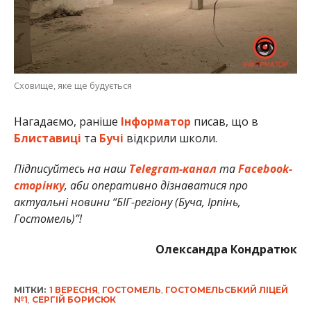
Сховище, яке ще будується
Нагадаємо, раніше
Інформатор
писав, що в
Блиставиці
та
Бучі
відкрили школи.
Підписуйтесь на наш
Telegram-канал
та
Facebook-
сторінку
, аби оперативно дізнаватися про
актуальні новини “БІГ-регіону (Буча, Ірпінь,
Гостомель)”!
Олександра Кондратюк
МІТКИ:
1 ВЕРЕСНЯ
,
ГОСТОМЕЛЬ
,
ГОСТОМЕЛЬСБКИЙ ЛІЦЕЙ
№1
,
СЕРГІЙ БОРИСЮК