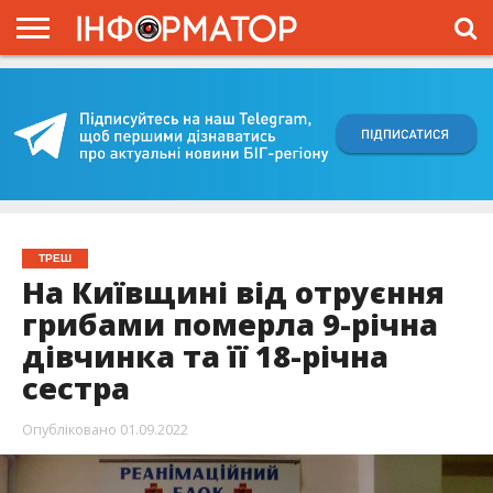
ГОЛОВНА
ВІЙНА
ЖИТТЯ
ВЛАДА
ГРОШІ
ТРЕШ
КИЇВЩИНА
БЛОГИ
КОРИСНЕ
ОБЛИЧЧЯ
ОГЛЯД
ПРО
ПРОЄКТ
ТРЕШ
На Київщині від отруєння
грибами померла 9-річна
дівчинка та її 18-річна
сестра
Опубліковано
01.09.2022