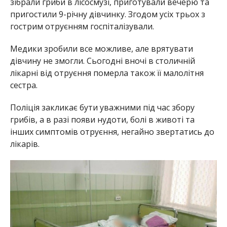
зібрали гриби в лісосмузі, приготували вечерю та
пригостили 9-річну дівчинку. Згодом усіх трьох з
гострим отруєнням госпіталізували.
Медики зробили все можливе, але врятувати
дівчину не змогли. Сьогодні вночі в столичній
лікарні від отруєння померла також її малолітня
сестра.
Поліція закликає бути уважними під час збору
грибів, а в разі появи нудоти, болі в животі та
інших симптомів отруєння, негайно звертатись до
лікарів.