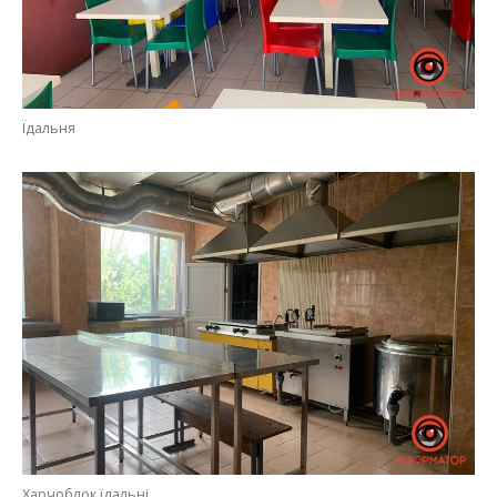
Їдальня
Харчоблок їдальні