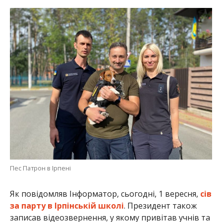
Пес Патрон в Ірпені
Як повідомляв Інформатор, сьогодні, 1 вересня,
сів
за парту в Ірпінській школі
. Президент також
записав відеозвернення, у якому привітав учнів та