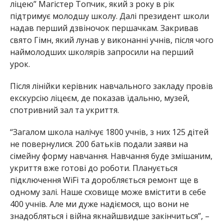
ліцею” Магістер Топчик, який з року в рік
підтримує молодшу школу. Далі президент школи
надав перший дзвіночок першачкам. Закривав
свято Гімн, який лунав у виконанні учнів, після чого
наймолодших школярів запросили на перший
урок.
Після лінійки керівник навчального закладу провів
екскурсію ліцеєм, де показав їдальню, музей,
спотривний зал та укриття.
“Загалом школа налічує 1800 учнів, з них 125 дітей
не повернулися. 200 батьків подали заяви на
сімейну форму навчання. Навчання буде змішаним,
укриття вже готові до роботи. Планується
підключення WiFi та доробляється ремонт ще в
одному залі. Наше сховище може вмістити в себе
400 учнів. Але ми дуже надіємося, що вони не
знадобляться і війна якнайшвидше закінчиться”, –