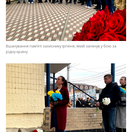
Вшанування пам’яті захиснику Ірпеня, який загинув у бою за
рідну країну