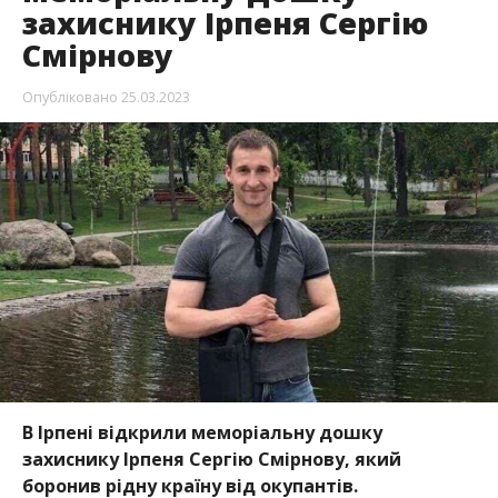
захиснику Ірпеня Сергію
Смірнову
Опубліковано
25.03.2023
В Ірпені відкрили меморіальну дошку
захиснику Ірпеня Сергію Смірнову, який
боронив рідну країну від окупантів.