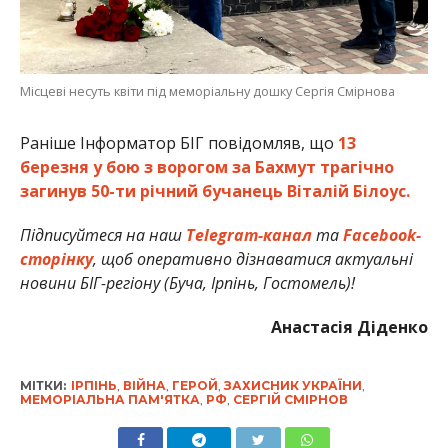
Місцеві несуть квіти під меморіальну дошку Сергія Смірнова
Раніше Інформатор БІГ повідомляв, що
13
березня у бою з ворогом за Бахмут трагічно
загинув 50-ти річний бучанець Віталій Білоус.
Підписуйтеся на наш
Telegram-канал
та
Facebook-
сторінку
, щоб оперативно дізнаватися актуальні
новини БІГ-регіону (Буча, Ірпінь, Гостомель)!
Анастасія Діденко
МІТКИ:
ІРПІНЬ
,
ВІЙНА
,
ГЕРОЙ
,
ЗАХИСНИК УКРАЇНИ
,
МЕМОРІАЛЬНА ПАМ'ЯТКА
,
РФ
,
СЕРГІЙ СМІРНОВ