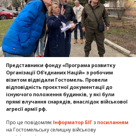
Представники фонду «Програма розвитку
Організації Об’єднаних Націй» з робочим
візитом відвідали Гостомель. Провели
відповідність проєктної документації до
існуючого положення будинків, у які були
прямі влучання снарядів, внаслідок військової
агресії армії рф.
Про це повідомляє
Інформатор БІГ
з
посиланням
на Гостомельську селищну військову