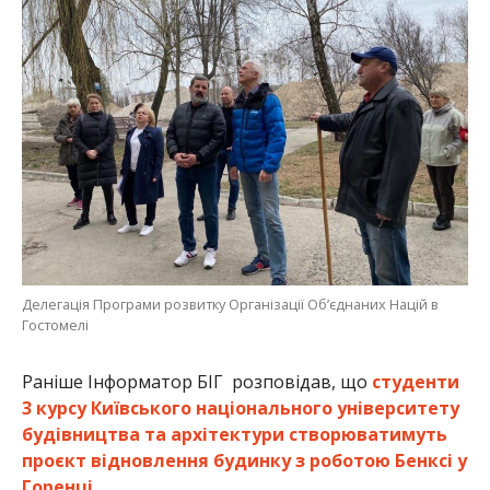
Делегація Програми розвитку Організації Об’єднаних Націй в
Гостомелі
Раніше Інформатор БІГ розповідав, що
студенти
3 курсу Київського національного університету
будівництва та архітектури створюватимуть
проєкт відновлення будинку з роботою Бенксі у
Горенці
.