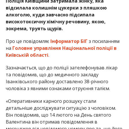
Поліція Київщини затримала жінку, яка
відсилала колишнім цукерки з пляшкою
алкоголю, куди завчасно підсипала
високотоксичну хімічну речовину, якою,
зокрема, труять щурів.
Про це повідомляє
Інформатор БІГ
з посиланням
на
Головне управління Національної поліції в
Київській області
.
Зазначається, що до поліції зателефонував лікар
та повідомив, що до медичного закладу
Іванківського району доставлено 38-річного
чоловіка з явними ознаками отруєння талієм.
«Оперативники карного розшуку стали
детальніше досліджувати ситуацію з чоловіком.
Він повідомив, що 14 лютого на День святого
Валентина він отримав повідомлення в
месенджер від невідомого номеру про те, що його