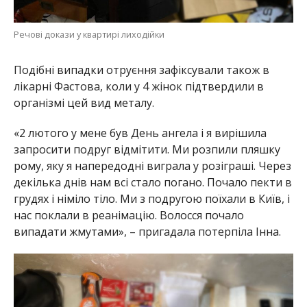
Речові докази у квартирі лиходійки
Подібні випадки отруєння зафіксували також в
лікарні Фастова, коли у 4 жінок підтвердили в
організмі цей вид металу.
«2 лютого у мене був День ангела і я вирішила
запросити подруг відмітити. Ми розпили пляшку
рому, яку я напередодні виграла у розіграші. Через
декілька днів нам всі стало погано. Почало пекти в
грудях і німіло тіло. Ми з подругою поїхали в Київ, і
нас поклали в реанімацію. Волосся почало
випадати жмутами», – пригадала потерпіла Інна.